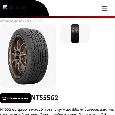
หน้าแรก
>
สินค้า
>
>
NT555G2
NT555G2
NT555 G2 สุดยอดยางสปอร์ตสมรรถนะสูง พัฒนาไปอีกขีดขั้นของสมรรถนะการ
ควบคุมและการยึดเกาะถนน ทั้งบนถนนแห้งและบนถนนเปียก ตอบสนองฉับไว