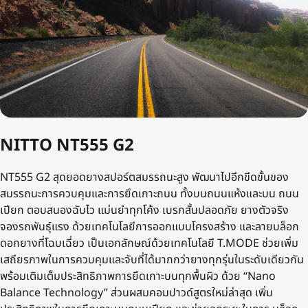
NITTO NT555 G2
NT555 G2 สุดยอดยางสปอร์ตสมรรถนะสูง พัฒนาไปอีกขีดขั้นของ
สมรรถนะการควบคุมและการยึดเกาะถนน ทั้งบนถนนแห้งและบน ถนน
เปียก ตอบสนองฉับไว แม่นยําทุกโค้ง เบรกสั้นปลอดภัย ยางตัวจริง
จองรถพันธุ์แรง ด้วยเทคโนโลยีการออกแบบโครงสร้าง และลายบล็อก
ดอกยางที่โฉบเฉี่ยว เป็นเอกลักษณ์ด้วยเทคโนโลยี T.MODE ช่วยเพิ่ม
เสถียรภาพในการควบคุมและจับที่ได้มากกว่ายางทุกรุ่นในระดับเดียวกัน
พร้อมเติมเต็มประสิทธิภาพการยึดเกาะบนทุกพื้นผิว ด้วย “Nano
Balance Technology” ส่วนผสมคอมปาวด์สูตรใหม่ล่าสุด เพิ่ม