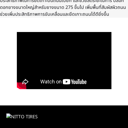
ประสิทธิภาพในการยึดเกาะบนถนนเปียก และช่วยลดระยะในการ บล็อก
ดอกยางขนาดใหญ่สำหรับยางขนาด 275 ขึ้นไป เพิ่มพื้นที่สัมผัสผิวถนน
ช่วยเพิ่มประสิทธิภาพการขับเคลื่อนและยึดเกาะถนนได้ดียิ่งขึ้น