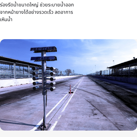
ร่องรีดน้ำขนาดใหญ่ ช่วยระบายน้ำออก
จากหน้ายางได้อย่างรวดเร็ว ลดอาการ
เหินน้ำ