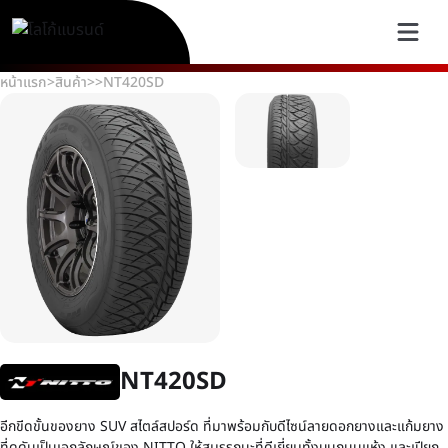
หน้าแรก
>
สินค้า
>
>
NT420SD
NT420SD
อีกขีดขั้นของยาง SUV สไตล์สปอร์ด ที่มาพร้อมกับดีไซน์ลายดอกยางและแก้มยาง
ที่ดุดันเป็นเอกลักษณ์ของ NITTO ให้สมรรถนะที่ดีเยี่ยมทั้งบนถนนแห้ง และเปียก