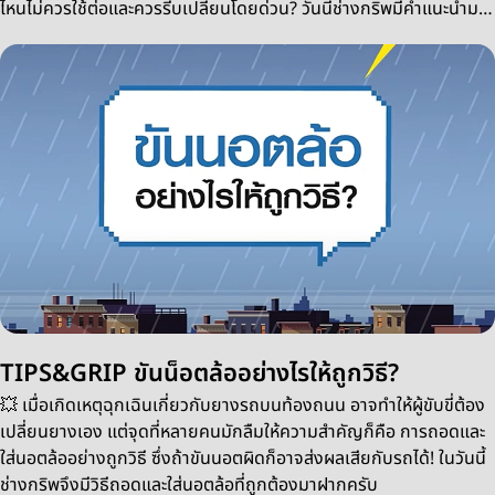
ไหนไม่ควรใช้ต่อและควรรีบเปลี่ยนโดยด่วน? วันนี้ช่างกริพมีคำแนะนำมา
ฝากครับ
TIPS&GRIP ขันน็อตล้ออย่างไรให้ถูกวิธี?
💥 เมื่อเกิดเหตุฉุกเฉินเกี่ยวกับยางรถบนท้องถนน อาจทำให้ผู้ขับขี่ต้อง
เปลี่ยนยางเอง แต่จุดที่หลายคนมักลืมให้ความสำคัญก็คือ การถอดและ
ใส่นอตล้ออย่างถูกวิธี ซึ่งถ้าขันนอตผิดก็อาจส่งผลเสียกับรถได้! ในวันนี้
ช่างกริพจึงมีวิธีถอดและใส่นอตล้อที่ถูกต้องมาฝากครับ