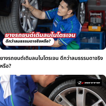
ยางรถยนต์เติมลมไนโตรเจน ดีกว่าลมธรรมดาจริง
หรือ?