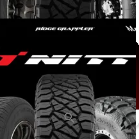
หน้ายาง
ซีรีส์ยาง
ขนาดกะทะล้อ
ALL
ALL
ALL
search