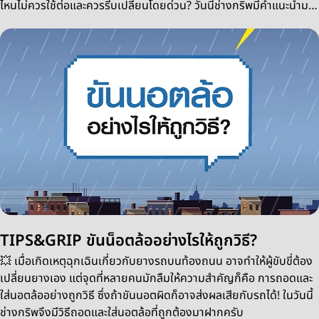
ไหนไม่ควรใช้ต่อและควรรีบเปลี่ยนโดยด่วน? วันนี้ช่างกริพมีคำแนะนำมา
ฝากครับ
TIPS&GRIP ขันน็อตล้ออย่างไรให้ถูกวิธี?
💥 เมื่อเกิดเหตุฉุกเฉินเกี่ยวกับยางรถบนท้องถนน อาจทำให้ผู้ขับขี่ต้อง
เปลี่ยนยางเอง แต่จุดที่หลายคนมักลืมให้ความสำคัญก็คือ การถอดและ
ใส่นอตล้ออย่างถูกวิธี ซึ่งถ้าขันนอตผิดก็อาจส่งผลเสียกับรถได้! ในวันนี้
ช่างกริพจึงมีวิธีถอดและใส่นอตล้อที่ถูกต้องมาฝากครับ