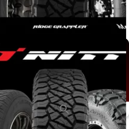
หน้ายาง
ซีรีส์ยาง
ขนาดกะทะล้อ
ALL
ALL
ALL
search