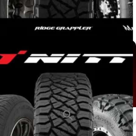
หน้ายาง
ซีรีส์ยาง
ขนาดกะทะล้อ
ALL
ALL
ALL
search