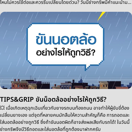
ไหนไม่ควรใช้ต่อและควรรีบเปลี่ยนโดยด่วน? วันนี้ช่างกริพมีคำแนะนำมา
ฝากครับ
TIPS&GRIP ขันน็อตล้ออย่างไรให้ถูกวิธี?
💥 เมื่อเกิดเหตุฉุกเฉินเกี่ยวกับยางรถบนท้องถนน อาจทำให้ผู้ขับขี่ต้อง
เปลี่ยนยางเอง แต่จุดที่หลายคนมักลืมให้ความสำคัญก็คือ การถอดและ
ใส่นอตล้ออย่างถูกวิธี ซึ่งถ้าขันนอตผิดก็อาจส่งผลเสียกับรถได้! ในวันนี้
ช่างกริพจึงมีวิธีถอดและใส่นอตล้อที่ถูกต้องมาฝากครับ