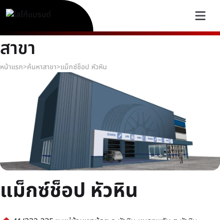
สาขา
หน้าแรก
>
ค้นหาสาขา
>
แม็กซ์ช็อป หัวหิน
แม็กซ์ช็อป หัวหิน