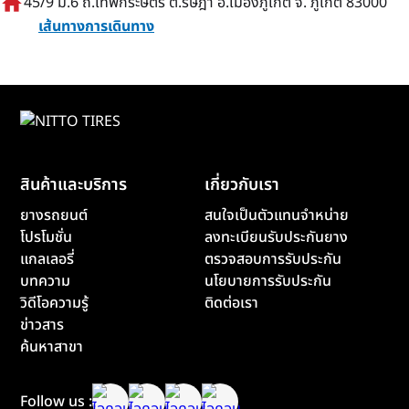
home
45/9 ม.6 ถ.เทพกระษัตรี ต.รัษฎา อ.เมืองภูเก็ต จ. ภูเก็ต 83000
เส้นทางการเดินทาง
สินค้าและบริการ
เกี่ยวกับเรา
ยางรถยนต์
สนใจเป็นตัวแทนจำหน่าย
โปรโมชั่น
ลงทะเบียนรับประกันยาง
แกลเลอรี่
ตรวจสอบการรับประกัน
บทความ
นโยบายการรับประกัน
วิดีโอความรู้
ติดต่อเรา
ข่าวสาร
ค้นหาสาขา
Follow us :