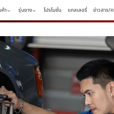
นค้า
รุ่นยาง
โปรโมชั่น
แกลเลอรี่
ข่าวสาร/คว