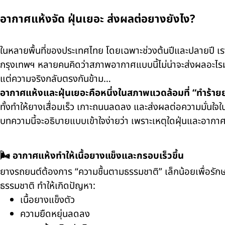
อากาศแห้งจัด ฝุ่นเยอะ ส่งผลต่อยางยังไง?
ในหลายพื้นที่ของประเทศไทย โดยเฉพาะช่วงต้นปีและปลายปี เ
กรุงเทพฯ หลายคนคิดว่าสภาพอากาศแบบนี้ไม่น่าจะส่งผลอะไรมาก
แต่ความจริงกลับตรงกันข้าม…
อากาศแห้งและฝุ่นเยอะคือหนึ่งในสภาพแวดล้อมที่ “ทำร้ายยาง
ทั้งทำให้ยางเสื่อมเร็ว เกาะถนนลดลง และส่งผลต่อความมั่นใจในก
บทความนี้จะอธิบายแบบเข้าใจง่ายว่า เพราะเหตุใดฝุ่นและอากาศแ
🌬️ อากาศแห้งทำให้เนื้อยางแข็งและกรอบเร็วขึ้น
ยางรถยนต์ต้องการ “ความชื้นตามธรรมชาติ” เล็กน้อยเพื่อรักษา
ธรรมชาติ ทำให้เกิดปัญหา:
เนื้อยางแข็งตัว
ความยืดหยุ่นลดลง