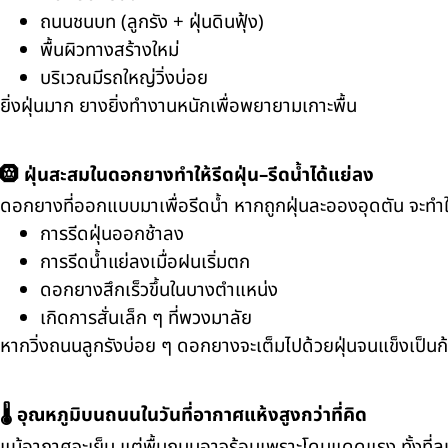
ถนนชนบท (ลูกรัง + ฝุ่นดินฟุ้ง)
พื้นผิวทางสร้างใหม่
บริเวณมีรถใหญ่วิ่งบ่อย
ยิ่งฝุ่นมาก ยางยิ่งทำงานหนักเพื่อพยายามเกาะพื้น
🛞 ฝุ่นสะสมในดอกยางทำให้รีดฝุ่น–รีดน้ำได้แย่ลง
ดอกยางที่ออกแบบมาเพื่อรีดน้ำ หากถูกฝุ่นละอองอุดตัน จะทำใ
การรีดฝุ่นออกช้าลง
การรีดน้ำแย่ลงเมื่อฝนเริ่มตก
ดอกยางสึกเร็วขึ้นในบางตำแหน่ง
เกิดการสั่นเล็ก ๆ ที่พวงมาลัย
หากวิ่งถนนลูกรังบ่อย ๆ ดอกยางจะเต็มไปด้วยฝุ่นจนแข็งเป็นก้
🌡️ อุณหภูมิบนถนนในวันที่อากาศแห้งสูงกว่าที่คิด
แม้อากาศจะเย็น แต่พื้นถนนอาจร้อนเพราะโดนแดดแรง ทั้งที่ลม