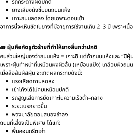
รถกระด้างผิดปกติ
ยางเสียงดังขึ้นบนถนนแห้ง
เกาะถนนลดลง โดยเฉพาะตอนเช้า
อาการนี้จะเห็นชัดในยางที่มีอายุการใช้งานเกิน 2–3 ปี เพราะเนื้
🧱 ฝุ่นคือศัตรูตัวร้ายที่ทำให้ยางลื่นกว่าปกติ
คนส่วนใหญ่มองว่าถนนแห้ง = เกาะดี แต่ถ้าถนนแห้งและ “มีฝุ่
เพราะฝุ่นทำหน้าที่เหมือนผงผิวลื่น (เหมือนแป้ง) เคลือบผิวถนน
เมื่อล้อสัมผัสฝุ่น จะเกิดผลกระทบดังนี้:
แรงเสียดทานลดลง
เข้าโค้งได้ไม่คมเหมือนปกติ
รถสูญเสียการยึดเกาะในความเร็วต่ำ–กลาง
ระยะเบรกยาวขึ้น
พวงมาลัยตอบสนองช้าลง
ถนนที่เสี่ยงเป็นพิเศษ ได้แก่:
พื้นคอนกรีตเก่า