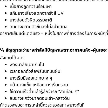
เนื้อยางถูกความร้อนเผา
แก้มยางเสี่ยงแตกจากรังสี UV
ยางอ่อนตัวผิดธรรมชาติ
ลมยางขยายตัวขึ้นลงไม่สม่ำเสมอ
อากาศเย็นแต่แดดแรง = หนึ่งในสภาพที่ยางต้องรับภาระหนักที่ส
🔍 สัญญาณว่ายางกำลังมีปัญหาเพราะอากาศแห้ง–ฝุ่นเยอะ
สังเกตได้จาก:
พวงมาลัยเบาเกินไป
เวลาออกตัวล้อฟรีบนถนนฝุ่น
ยางเริ่มมีรอยแตกบาง ๆ
หน้ายางแข็ง เหมือนยางเริ่มกรอบ
ใช้ความเร็วต่ำแล้วรู้สึกว่ารถ “สะเทือน ๆ”
ลมยางแกว่งมากตอนเช้า–กลางวัน
ถ้าตรวจพบอาการเหล่านี้ควรตรวจสภาพยางทันที