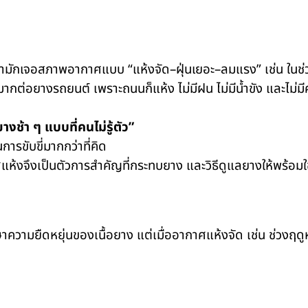
รามักเจอสภาพอากาศแบบ “แห้งจัด–ฝุ่นเยอะ–ลมแรง” เช่น ในช่
ต่อยางรถยนต์ เพราะถนนก็แห้ง ไม่มีฝน ไม่มีน้ำขัง และไม่มีค
ช้า ๆ แบบที่คนไม่รู้ตัว”
ารขับขี่มากกว่าที่คิด
ห้งจึงเป็นตัวการสำคัญที่กระทบยาง และวิธีดูแลยางให้พร้อมใช้
ความยืดหยุ่นของเนื้อยาง แต่เมื่ออากาศแห้งจัด เช่น ช่วงฤดู