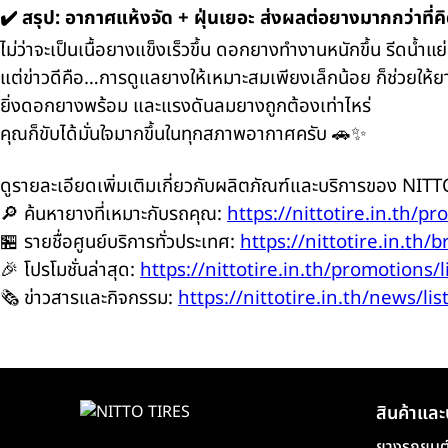
✔️ สรุป: อากาศแห้งจัด + ฝุ่นเยอะ ส่งผลต่อยางมากกว่าที่ค
ไม่ว่าจะเป็นเนื้อยางแข็งเร็วขึ้น ดอกยางทำงานหนักขึ้น รีดน้ำแ
แต่ข่าวดีคือ…การดูแลยางให้เหมาะสมเพียงเล็กน้อย ก็ช่วยให้ย
ยิ่งดอกยางพร้อม และแรงดันลมยางถูกต้องเท่าไหร่
คุณก็ขับได้มั่นใจมากขึ้นในทุกสภาพอากาศครับ 🚗✨
ดูรายละเอียดเพิ่มเติมเกี่ยวกับผลิตภัณฑ์และบริการของ NITTO 
🔎 ค้นหายางที่เหมาะกับรถคุณ:
https://nittotire.in.th/pr
🏪 รายชื่อศูนย์บริการทั่วประเทศ:
https://nittotire.in.th/b
🎉 โปรโมชั่นล่าสุด:
https://nittotire.in.th/promotions/l
🗞️ ข่าวสารและกิจกรรม:
https://nittotire.in.th/news/lis
สินค้าและ
ยางรถยนต