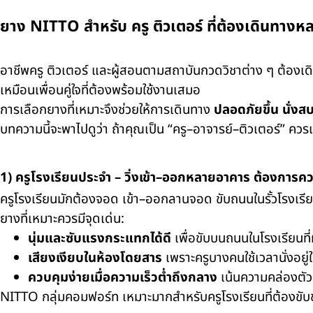
ยาง NITTO สำหรับ ครู ติวเตอร์ ที่ต้องเดินทางห
อาชีพครู ติวเตอร์ และผู้สอนตามสถาบันกวดวิชาต่าง ๆ ต้องเด
เหมือนเพื่อนคู่ใจที่ต้องพร้อมใช้งานเสมอ
การเลือกยางที่เหมาะจึงช่วยให้การเดินทาง
ปลอดภัยขึ้น นั่งส
บทความนี้จะพาไปดูว่า ถ้าคุณเป็น “ครู–อาจารย์–ติวเตอร์” ค
1) ครูโรงเรียนประจำ – วิ่งเข้า–ออกหลายอาคาร ต้องการคว
ครูโรงเรียนมักต้องจอด เข้า–ออกลานจอด ขับถนนในรั้วโรงเรียนที
ยางที่เหมาะควรมีจุดเด่น:
นุ่มและซับแรงกระแทกได้ดี
เพื่อขับบนถนนในโรงเรียนที่ม
เสียงเงียบในห้องโดยสาร
เพราะครูบางคนใช้เวลานั่งอย
ควบคุมง่ายเมื่อความเร็วต่ำถึงกลาง
เน้นความคล่องตัวแ
NITTO กลุ่มคอมฟอร์ท เหมาะมากสำหรับครูโรงเรียนที่ต้องขับช