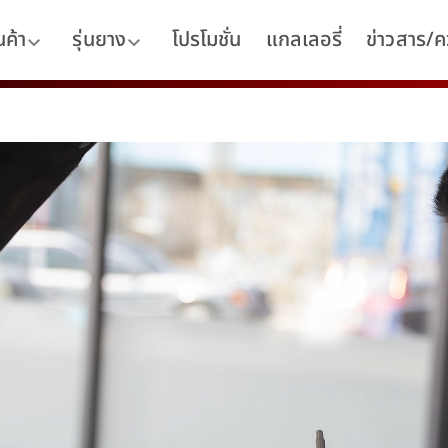
นค้า
รุ่นยาง
โปรโมชั่น
แกลเลอรี่
ข่าวสาร/คว