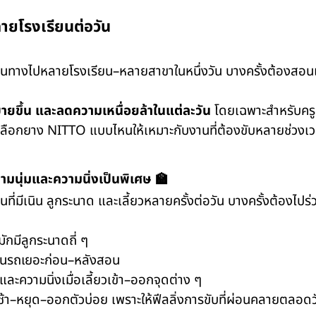
ลายโรงเรียนต่อวัน
ินทางไปหลายโรงเรียน–หลายสาขาในหนึ่งวัน บางครั้งต้องสอนเช
บายขึ้น และลดความเหนื่อยล้าในแต่ละวัน
โดยเฉพาะสำหรับครูท
วรเลือกยาง NITTO แบบไหนให้เหมาะกับงานที่ต้องขับหลายช่วงเ
ามนุ่มและความนิ่งเป็นพิเศษ 🏫
่มีเนิน ลูกระนาด และเลี้ยวหลายครั้งต่อวัน บางครั้งต้องไปร่ว
ักมีลูกระนาดถี่ ๆ
ู่ในรถเยอะก่อน–หลังสอน
ละความนิ่งเมื่อเลี้ยวเข้า–ออกจุดต่าง ๆ
้า–หยุด–ออกตัวบ่อย เพราะให้ฟีลลิ่งการขับที่ผ่อนคลายตลอดว