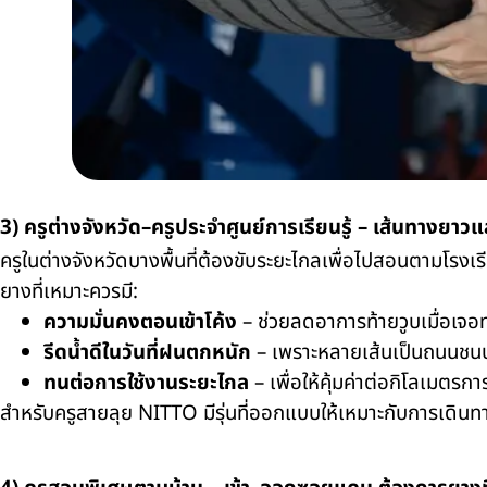
3) ครูต่างจังหวัด–ครูประจำศูนย์การเรียนรู้ – เส้นทางย
ครูในต่างจังหวัดบางพื้นที่ต้องขับระยะไกลเพื่อไปสอนตามโรงเ
ยางที่เหมาะควรมี:
ความมั่นคงตอนเข้าโค้ง
– ช่วยลดอาการท้ายวูบเมื่อเจอ
รีดน้ำดีในวันที่ฝนตกหนัก
– เพราะหลายเส้นเป็นถนนชนบท
ทนต่อการใช้งานระยะไกล
– เพื่อให้คุ้มค่าต่อกิโลเมตรก
สำหรับครูสายลุย NITTO มีรุ่นที่ออกแบบให้เหมาะกับการเด