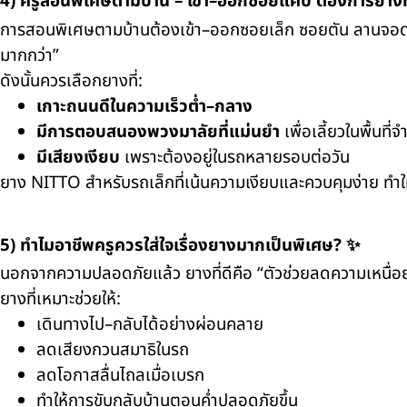
4) ครูสอนพิเศษตามบ้าน – เข้า–ออกซอยแคบ ต้องการยางที่
การสอนพิเศษตามบ้านต้องเข้า–ออกซอยเล็ก ซอยตัน ลานจอดแคบ 
มากกว่า”
ดังนั้นควรเลือกยางที่:
เกาะถนนดีในความเร็วต่ำ–กลาง
มีการตอบสนองพวงมาลัยที่แม่นยำ
เพื่อเลี้ยวในพื้นที่จ
มีเสียงเงียบ
เพราะต้องอยู่ในรถหลายรอบต่อวัน
ยาง NITTO สำหรับรถเล็กที่เน้นความเงียบและควบคุมง่าย ทำให
5) ทำไมอาชีพครูควรใส่ใจเรื่องยางมากเป็นพิเศษ? ✨
นอกจากความปลอดภัยแล้ว ยางที่ดีคือ “ตัวช่วยลดความเหนื่อยล
ยางที่เหมาะช่วยให้:
เดินทางไป–กลับได้อย่างผ่อนคลาย
ลดเสียงกวนสมาธิในรถ
ลดโอกาสลื่นไถลเมื่อเบรก
ทำให้การขับกลับบ้านตอนค่ำปลอดภัยขึ้น