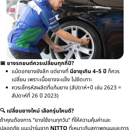
📅
ยางรถยนต์ควรเปลี่ยนทุกกี่ปี
?
แม้ดอกยางยังลึก แต่ยางที่
มีอายุเกิน
4–5
ปี
ก็ควร
เปลี่ยน เพราะเนื้อยางจะแข็ง ไม่ยึดเกาะ
ควรเช็กรหัสผลิตที่แก้มยาง (สัปดาห์+ปี เช่น
2623 =
สัปดาห์ที่
26
ปี
2023)
🔍
เปลี่ยนยางใหม่ เลือกรุ่นไหนดี
?
ถ้าคุณต้องการ “ยางใช้งานทุกวัน” ที่ให้ความคุ้มค่าและ
ปลอดภัย แนะนำรุ่นจาก
NITTO
ที่เหมาะกับสภาพถนนและการ