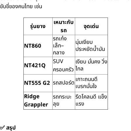
ขับขี่ของคนไทย เช่น
เหมาะกับ
รุ่นยาง
จุดเด่น
รถ
รถเก๋ง
นุ่มเงียบ
เล็ก–
NT860
ประหยัดน้ำมัน
กลาง
SUV
เงียบ มั่นคง วิ่ง
NT421Q
ไกล
ครอบครัว
เกาะถนนดี
รถสปอร์ต
NT555 G2
เบรกมั่นใจ
Ridge
รถกระบะ
รีดโคลนดี แข็ง
ลุย
แรง
Grappler
✅
สรุป