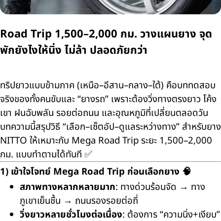
Road Trip 1,500–2,000 กม. วางแผนยาง จุด
พักยังไงให้นิ่ง ไม่ล้า ปลอดภัยกว่า
ทริปยาวแบบข้ามภาค (เหนือ–อีสาน–กลาง–ใต้) คือบททดสอบ
จริงของทั้งคนขับและ “ยางรถ” เพราะต้องวิ่งทางตรงยาว โค้ง
เขา ฝนฉับพลัน รอยต่อถนน และอุณหภูมิที่เปลี่ยนตลอดวัน
บทความนี้สรุปวิธี “เลือก–เซ็ตอัป–ดูแลระหว่างทาง” สำหรับยาง
NITTO ให้เหมาะกับ Mega Road Trip ระยะ 1,500–2,000
กม. แบบทำตามได้ทันที ✅
1) เข้าใจโจทย์ Mega Road Trip ก่อนเลือกยาง 🧠
สภาพทางหลากหลายมาก
: ทางด่วนร้อนจัด → ทาง
ภูเขาเย็นชื้น → ถนนรองรอยต่อถี่
วิ่งยาวหลายชั่วโมงต่อเนื่อง
: ต้องการ “ความนิ่ง+เงียบ”