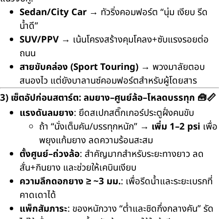
Sedan/City Car
→ ทัวริ่งคอมฟอร์ต “นุ่ม เงียบ รีด
น้ำดี”
SUV/PPV
→ เน้นโครงสร้างคุมโคลง+ซับแรงรอยต่อ
ถนน
สายขับคล่อง (Sport Touring)
→ พวงมาลัยตอบ
สนองไว แต่ยังบาลานซ์คอมฟอร์ตสำหรับผู้โดยสาร
3) เซ็ตอัปก่อนสตาร์ต: ลมยาง–ศูนย์ล้อ–โหลดบรรทุก 🧰📏
แรงดันลมยาง
: ยึดสเปกสติ๊กเกอร์ประตูฝั่งคนขับ
ถ้า “นั่งเต็มคัน/บรรทุกหนัก” →
เพิ่ม 1–2 psi
เพื่อ
พยุงแก้มยาง ลดความร้อนสะสม
ตั้งศูนย์–ถ่วงล้อ
: สำคัญมากสำหรับระยะทางยาว ลด
สั่น+กินยาง และช่วยให้เคบินเงียบ
ความลึกดอกยาง ≥ ~3 มม.
: เพื่อรีดน้ำและระยะเบรกที่
คาดเดาได้
แพ็กสัมภาระ
: ของหนักวาง “ต่ำและชิดกึ่งกลางคัน” รัด