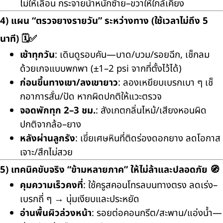
ไม่ให้เลื่อน กระจายน้ำหนักซ้าย–ขวาให้ใกล้เคียง
4) แผน “ตรวจยางรายวัน” ระหว่างทาง (ใช้เวลาไม่ถึง 5
นาที) 🗓️✅
เช้าทุกวัน
: เดินดูรอบคัน—บาด/บวม/รอยฉีก, เช็กลม
ด้วยเกจแบบพกพา (±1–2 psi จากที่ตั้งไว้ได้)
ก่อนขึ้นทางเขา/ลงเขายาว
: ลองเหยียบเบรกเบา ๆ เช็
กอาการสั่น/ปัด หากผิดปกติให้แวะตรวจ
จอดพักทุก 2–3 ชม.
: สังเกตกลิ่นไหม้/เสียงหอนผิด
ปกติจากล้อ–ยาง
หลังผ่านลูกรัง
: เขี่ยเศษหินที่ติดร่องดอกยาง ลดโอกาส
เจาะ/สึกไม่สวย
5) เทคนิคขับจริง “ข้ามหลายภาค” ให้ไม่ล้าและปลอดภัย 🧭
คุมความเร็วคงที่
: ใช้ครูสคอนโทรลบนทางตรง ลดเร่ง–
เบรกถี่ ๆ → นุ่มเงียบและประหยัด
อ่านพื้นผิวล่วงหน้า
: รอยต่อคอนกรีต/สะพาน/แอ่งน้ำ—