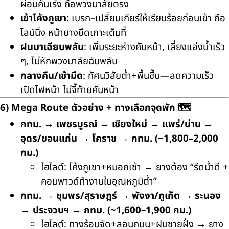
ผ่อนคันเร่ง ถือพวงมาลัยตรง
เข้าโค้งภูเขา
: เบรก–เปลี่ยนเกียร์ให้เรียบร้อยก่อนเข้า ถือ
ไลน์นิ่ง หน้ายางยึดเกาะเต็มที่
ฝนมาเฉียบพลัน
: เพิ่มระยะห่างคันหน้า, เลี่ยงแอ่งน้ำเร็ว
ๆ, ไม่หักพวงมาลัยฉับพลัน
กลางคืน/เช้ามืด
: ทัศนวิสัยต่ำ+พื้นชื้น—ลดความเร็ว
เปิดไฟหน้า ไม่จี้ท้ายคันหน้า
6) Mega Route ตัวอย่าง + ทางเลือกจุดพัก 🗺️
กทม. → เพชรบูรณ์ → เชียงใหม่ → แพร่/น่าน →
อุดร/ขอนแก่น → โคราช → กทม. (~1,800–2,000
กม.)
ไฮไลต์: โค้งภูเขา+หมอกเช้า → ยางต้อง “รีดน้ำดี +
คอมพาวด์ทำงานในอุณหภูมิต่ำ”
กทม. → ชุมพร/สุราษฎร์ → พังงา/ภูเก็ต → ระนอง
→ ประจวบฯ → กทม. (~1,600–1,900 กม.)
ไฮไลต์: ทางร้อนจัด+ลอนถนน+ฝนชายฝั่ง → ยาง