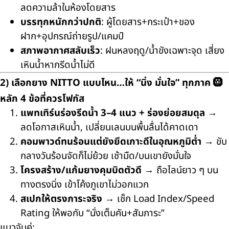
ลดความล้าในห้องโดยสาร
บรรทุกหนักกว่าปกติ
: ผู้โดยสาร+กระเป๋า+ของ
ฝาก+อุปกรณ์ถ่ายรูป/แคมป์
สภาพอากาศสลับเร็ว
: ฝนหลงฤดู/น้ำขังเฉพาะจุด เสี่ยง
เหินน้ำหากรีดน้ำไม่ดี
2) เลือกยาง NITTO แบบไหน…ให้ “นิ่ง มั่นใจ” ทุกภาค 🛞
หลัก 4 ข้อที่ควรโฟกัส
แพทเทิร์นร่องรีดน้ำ 3–4 แนว + ร่องย่อยสมดุล
→
ลดโอกาสเหินน้ำ, เปลี่ยนเลนบนพื้นลื่นได้คาดเดา
คอมพาวด์ทนร้อนแต่ยังยึดเกาะดีในอุณหภูมิต่ำ
→ ขับ
กลางวันร้อนจัดก็ไม่ย้วย เช้ามืด/บนเขายังมั่นใจ
โครงสร้าง/แก้มยางคุมบิดตัวดี
→ ถือไลน์ยาว ๆ บน
ทางตรงนิ่ง เข้าโค้งภูเขาไม่วอกแวก
สเปกให้ตรงภาระจริง
→ เช็ก Load Index/Speed
Rating ให้พอกับ “นั่งเต็มคัน+สัมภาระ”
แนวจับคู่: