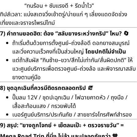
“ทนร้อน + ซับแรงดี + รีดน้ำไว”
ทิปส์เวลา: แบ่งสเตจวิ่งเช้าตรู่/บ่ายแก่ ๆ เลี่ยงแดดจัดช่วง
เที่ยงและจราจรไพรม์ไทม์
7) คำถามยอดฮิต: ต้อง “สลับยางระหว่างทริป” ไหม? 🔄
ถ้าเริ่มต้นด้วยการตั้งศูนย์–ถ่วงล้อดี ดอกยางสมบูรณ์
และวิ่งความเร็วคงที่เป็นส่วนใหญ่
โดยปกติไม่จำเป็น
แต่ถ้าสัมผัส “กินซ้าย–ขวา/สึกไม่เท่ากัน/สั่นผิดปกติ” ให้
แวะศูนย์บริการเพื่อตรวจศูนย์–ถ่วงล้อ และพิจารณาสลับ
ยางตามคู่มือ
8) ชุดฉุกเฉินที่ควรมีติดรถตลอดทริป 🧯
ปั๊มลม 12V / ชุดปะฉุกเฉิน / ไฟฉายคาดหัว / ถุงมือ /
เสื้อสะท้อนแสง / กรวยพับได้
เบอร์ศูนย์บริการ/ประกันภัย / สายชาร์จโทรศัพท์สำรอง
9) สรุป: “ยางถูกโจทย์ + เซ็ตลมเป๊ะ + ตรวจรายวัน” =
Mega Road Trip ที่นิ่ง ไม่ล้า และปลอดภัยกว่า 💙