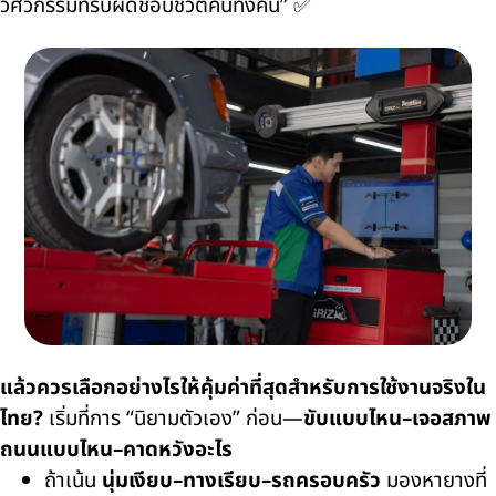
วิศวกรรมที่รับผิดชอบชีวิตคนทั้งคัน” ✅
แล้วควรเลือกอย่างไรให้คุ้มค่าที่สุดสำหรับการใช้งานจริงใน
ไทย?
เริ่มที่การ “นิยามตัวเอง” ก่อน—
ขับแบบไหน–เจอสภาพ
ถนนแบบไหน–คาดหวังอะไร
ถ้าเน้น
นุ่มเงียบ–ทางเรียบ–รถครอบครัว
มองหายางที่