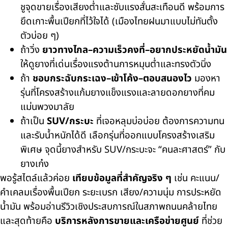
ชูจุดขายเรื่องเสียงต่ำและซับแรงสั่นสะเทือนดี พร้อมการ
ยึดเกาะพื้นเปียกที่ไว้ใจได้ (เมืองไทยฝนมาแบบไม่ทันตั้ง
ตัวบ่อย ๆ)
ถ้าวิ่ง
ยาวทางไกล–ความเร็วคงที่–อยากประหยัดน้ำมัน
ให้ดูยางที่เด่นเรื่องแรงต้านการหมุนต่ำและทรงตัวนิ่ง
ถ้า
ชอบกระฉับกระเฉง–เข้าโค้ง–ตอบสนองไว
มองหา
รุ่นที่โครงสร้างแก้มยางแข็งแรงและลายดอกยางที่คม
แม่นพวงมาลัย
ถ้าเป็น
SUV/กระบะ
ที่เจอหลุมบ่อบ่อย ต้องการความทน
และรับน้ำหนักได้ดี เลือกรุ่นที่ออกแบบโครงสร้างเสริม
พิเศษ จุดนี้ยางสำหรับ SUV/กระบะจะ “คนละศาสตร์” กับ
ยางเก๋ง
พอรู้สไตล์แล้วค่อย
เทียบข้อมูลที่สำคัญจริง ๆ
เช่น คะแนน/
คำเคลมเรื่องพื้นเปียก ระยะเบรก เสียง/ความนุ่ม การประหยัด
น้ำมัน พร้อมอ่านรีวิวเชิงประสบการณ์ในสภาพถนนคล้ายไทย
และสุดท้ายคือ
บริการหลังการขายและเครือข่ายศูนย์
ที่ช่วย