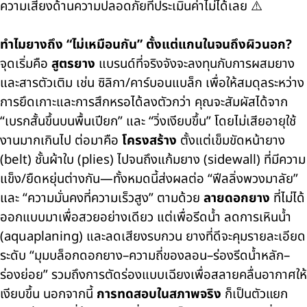
ความเสี่ยงด้านความปลอดภัยที่ประเมินค่าไม่ได้เลย ⚠️
ทำไมยางถึง “ไม่เหมือนกัน” ตั้งแต่แกนในจนถึงผิวนอก?
จุดเริ่มคือ
สูตรยาง
แบรนด์ที่จริงจังจะลงทุนกับการผสมยาง
และสารตัวเติม เช่น ซิลิกา/คาร์บอนแบล็ก เพื่อให้สมดุลระหว่าง
การยึดเกาะและการสึกหรอได้ลงตัวกว่า คุณจะสัมผัสได้จาก
“เบรกสั้นขึ้นบนพื้นเปียก” และ “วิ่งเงียบขึ้น” โดยไม่เสียอายุใช้
งานมากเกินไป ต่อมาคือ
โครงสร้าง
ตั้งแต่เข็มขัดหน้ายาง
(belt) ชั้นผ้าใบ (plies) ไปจนถึงแก้มยาง (sidewall) ที่มีความ
แข็ง/ยืดหยุ่นต่างกัน—ทั้งหมดนี้ส่งผลต่อ “ฟีลลิ่งพวงมาลัย”
และ “ความมั่นคงที่ความเร็วสูง” ตามด้วย
ลายดอกยาง
ที่ไม่ได้
ออกแบบมาเพื่อสวยอย่างเดียว แต่เพื่อรีดน้ำ ลดการเหินน้ำ
(aquaplaning) และลดเสียงรบกวน ยางที่ดีจะคุมรายละเอียด
ระดับ “มุมบล็อกดอกยาง–ความถี่ของลอน–ร่องรีดน้ำหลัก–
ร่องย่อย” รวมถึงการตัดร่องแบบเฉียงเพื่อสลายคลื่นอากาศให้
เงียบขึ้น นอกจากนี้
การทดสอบในสภาพจริง
ก็เป็นตัวแยก