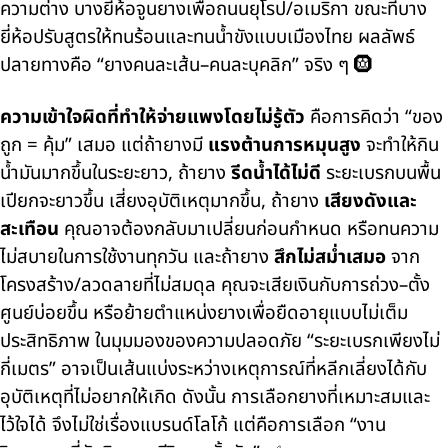
ความต่าง บางยี่ห้อจูนยางเพื่อถนนยุโรป/อเมริกา ขณะที่บาง
ยี่ห้อปรับสูตรให้ทนร้อนและทนน้ำขังแบบเมืองไทย ผลลัพธ์
ปลายทางคือ “ยางคนละเส้น–คนละบุคลิก” จริง ๆ 🛞
ความเข้าใจผิดที่ทำให้จ่ายแพงโดยไม่รู้ตัว
คือการคิดว่า “ของ
ถูก = คุ้ม” เสมอ แต่ถ้ายางมี
แรงต้านการหมุนสูง
จะทำให้กิน
น้ำมันมากขึ้นในระยะยาว, ถ้ายาง
รีดน้ำได้ไม่ดี
ระยะเบรกบนพื้น
เปียกจะยาวขึ้น เสี่ยงอุบัติเหตุมากขึ้น, ถ้ายาง
เสียงดังและ
สะเทือน
คุณอาจต้องกลับมาเปลี่ยนก่อนกำหนด หรือทนความ
ไม่สบายในการใช้งานทุกวัน และถ้ายาง
สึกไม่สม่ำเสมอ
จาก
โครงสร้าง/ลวดลายที่ไม่สมดุล คุณจะเสียเงินกับการถ่วง–ตั้ง
ศูนย์บ่อยขึ้น หรือย้ายตำแหน่งยางเพื่อยืดอายุแบบไม่เต็ม
ประสิทธิภาพ ในมุมมองของความปลอดภัย “ระยะเบรกเพียงไม่
กี่เมตร” อาจเป็นเส้นแบ่งระหว่างเหตุการณ์ที่หลีกเลี่ยงได้กับ
อุบัติเหตุที่ไม่อยากให้เกิด ดังนั้น การเลือกยางที่เหมาะสมและ
ไว้ใจได้ จึงไม่ใช่เรื่องแบรนด์โลโก้ แต่คือการเลือก “งาน