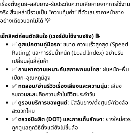
เรื่องตั้งศูนย์–สลับยาง–รับประกันความเสียหายจากการใช้งาน
จริง สิ่งเหล่านี้รวมเป็น “ความคุ้มค่า” ที่ตัวเลขราคาหน้ายาง
อย่างเดียวบอกไม่ได้ 💡
เช็กลิสต์ก่อนตัดสินใจ (เวอร์ชันใช้งานจริง) 📝
✅
ดูสเปกตามคู่มือรถ
: ขนาด ความเร็วสูงสุด (Speed
Rating) และการรับน้ำหนัก (Load Index) อย่าปรับ
เปลี่ยนสุ่มสี่สุ่มห้า
✅
ถามหาความเหมาะกับสภาพถนนไทย
: ฝนหนัก–พื้น
เปียก–อุณหภูมิสูง
✅
ทดสอบ/อ่านรีวิวเรื่องเสียงและความนุ่ม
: เสียง
รบกวนสะสมคือความล้าในชีวิตประจำวัน
✅
ดูรอบบริการของศูนย์
: มีสลับยาง/ตั้งศูนย์/ถ่วงล้อ
สะดวกไหม
✅
ตรวจปีผลิต (DOT) และการเก็บรักษา
: ยางใหม่ควร
ถูกดูแลถูกวิธีตั้งแต่ยังไม่ขึ้นล้อ