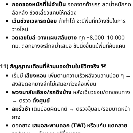
ถอดของหนักที่ไม่จำเป็น
ออกจากท้ายรถ ลดน้ำหนักกด
ล้อหลัง ช่วยเลี้ยวแคบให้คล่อง
เว้นช่วงเวลารถน้อย
ถ้าทำได้ จะมีพื้นที่กว้างขึ้นในการ
วางไลน์
จดเลขไมล์–วางแผนสลับยาง
ทุก ~8,000–10,000
กม. ดอกยางจะสึกสม่ำเสมอ ขับนิ่งขึ้นแม้พื้นที่คับแคบ
11) สัญญาณเตือนที่ห้ามมองข้ามในชีวิตจริง 🚨
เริ่มมี
เสียงหอน
เพิ่มตามความเร็วหลังวนลานบ่อย ๆ →
สงสัยดอกยางสึกไม่เสมอ/ถ่วงล้อเพี้ยน
พวงมาลัยเอียง/รถดึงข้าง
หลังเฉี่ยวขอบ/ตกขอบทาง
→ ตรวจ
ตั้งศูนย์
ลมรั่วช้า
เติมบ่อยผิดปกติ → ตรวจจุ๊บลม/รอยบาดหน้า
ยาง
ดอกยาง
เสมอสะพานดอก (TWI)
หรือแก้ม
แตกลาย