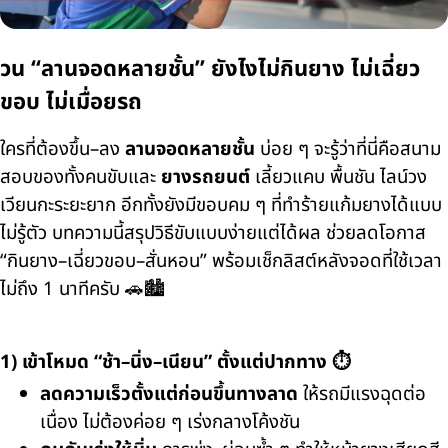
วน “ลานจอดหลายชั้น” ยังไงไม่กินยาง ไม่เฉี่ยว
ขอบ ไม่เมื่อยรถ
ใครที่ต้องขึ้น–ลง
ลานจอดหลายชั้น
บ่อย ๆ จะรู้ว่าที่นี่คือสนาม
สอบของทั้งคนขับและ
ยางรถยนต์
เลี้ยวแคบ พื้นชัน ไลน์วง
เวียนกะระยะยาก อีกทั้งยังมีขอบคม ๆ ที่ทำร้ายแก้มยางได้แบบ
ไม่รู้ตัว บทความนี้สรุปวิธีขับแบบง่ายแต่ได้ผล ช่วยลดโอกาส
“กินยาง–เฉี่ยวขอบ–สั่นหอน” พร้อมเช็กลิสต์หลังจอดที่ใช้เวลา
ไม่ถึง 1 นาทีครับ 🚗🏙️
1) เข้าโหมด “ช้า–นิ่ง–เนียน” ตั้งแต่ปากทาง ⏱️
ลดความเร็วตั้งแต่ก่อนขึ้นทางลาด
ให้รถมีแรงฉุดต่อ
เนื่อง ไม่ต้องค่อย ๆ เร่งกลางโค้งชัน