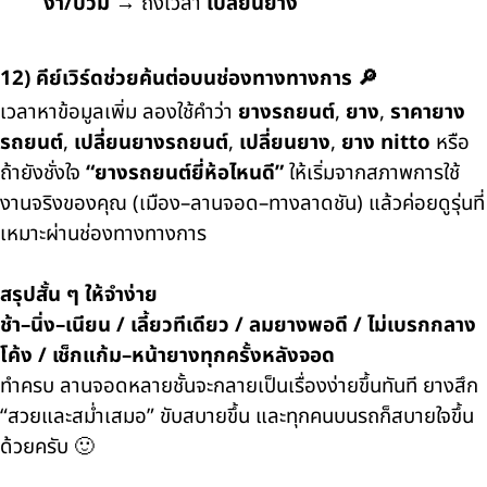
งา/บวม
→ ถึงเวลา
เปลี่ยนยาง
12) คีย์เวิร์ดช่วยค้นต่อบนช่องทางทางการ 🔎
เวลาหาข้อมูลเพิ่ม ลองใช้คำว่า
ยางรถยนต์
,
ยาง
,
ราคายาง
รถยนต์
,
เปลี่ยนยางรถยนต์
,
เปลี่ยนยาง
,
ยาง nitto
หรือ
ถ้ายังชั่งใจ
“ยางรถยนต์ยี่ห้อไหนดี”
ให้เริ่มจากสภาพการใช้
งานจริงของคุณ (เมือง–ลานจอด–ทางลาดชัน) แล้วค่อยดูรุ่นที่
เหมาะผ่านช่องทางทางการ
สรุปสั้น ๆ ให้จำง่าย
ช้า–นิ่ง–เนียน / เลี้ยวทีเดียว / ลมยางพอดี / ไม่เบรกกลาง
โค้ง / เช็กแก้ม–หน้ายางทุกครั้งหลังจอด
ทำครบ ลานจอดหลายชั้นจะกลายเป็นเรื่องง่ายขึ้นทันที ยางสึก
“สวยและสม่ำเสมอ” ขับสบายขึ้น และทุกคนบนรถก็สบายใจขึ้น
ด้วยครับ 🙂