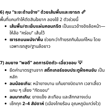
6) คุม “ระยะด้านข้าง” ด้วยเส้นพื้นและเงารถ 📏
พื้นที่แคบทำให้ตัดสินใจยาก ลองใช้ 2 ตัวช่วยนี้
เส้นพื้น/ตะเข็บแผ่นคอนกรีต
เป็นแนวอ้างอิงล้อหน้า—
ให้ล้อ “คร่อม” เส้นไว้
เงารถบนผนัง/พื้น
ช่วยกะว่าท้ายรถกินในแค่ไหน โดย
เฉพาะรถสูง/ฐานล้อยาว
7) ลมยาง “พอดี” ลดการบิดตัว–เฉี่ยวขอบ 💡
ยึดค่ามาตรฐานจาก
สติ๊กเกอร์ขอบประตูฝั่งคนขับ
เป็น
หลัก
ลมน้อยเกิน
: หน้ายางบาน แก้มยางบิดมาก เวลาเลี้ยว
แคบ ๆ เสี่ยง “กัดขอบ”
ลมมากเกิน
: ยางแข็ง สะเทือน และสึกกลางเด่น
เช็กทุก
2–4 สัปดาห์
(เมืองไทยร้อน อุณหภูมิแกว่งไว)