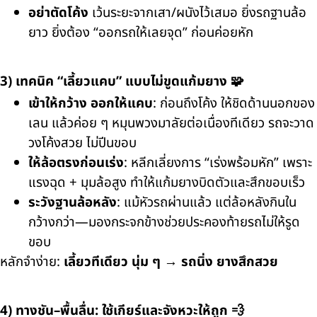
อย่าตัดโค้ง
เว้นระยะจากเสา/ผนังไว้เสมอ ยิ่งรถฐานล้อ
ยาว ยิ่งต้อง “ออกรถให้เลยจุด” ก่อนค่อยหัก
3) เทคนิค “เลี้ยวแคบ” แบบไม่ขูดแก้มยาง 🧩
เข้าให้กว้าง ออกให้แคบ
: ก่อนถึงโค้ง ให้ชิดด้านนอกของ
เลน แล้วค่อย ๆ หมุนพวงมาลัยต่อเนื่องทีเดียว รถจะวาด
วงโค้งสวย ไม่ปีนขอบ
ให้ล้อตรงก่อนเร่ง
: หลีกเลี่ยงการ “เร่งพร้อมหัก” เพราะ
แรงฉุด + มุมล้อสูง ทำให้แก้มยางบิดตัวและสึกขอบเร็ว
ระวังฐานล้อหลัง
: แม้หัวรถผ่านแล้ว แต่ล้อหลังกินใน
กว้างกว่า—มองกระจกข้างช่วยประคองท้ายรถไม่ให้รูด
ขอบ
หลักจำง่าย:
เลี้ยวทีเดียว นุ่ม ๆ → รถนิ่ง ยางสึกสวย
4) ทางชัน–พื้นลื่น: ใช้เกียร์และจังหวะให้ถูก 💨