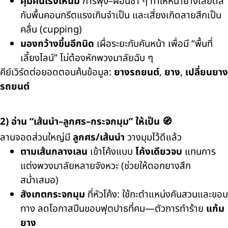
คุมคันเร่งให้นิ่ม
การพุ่ง–ผ่อนซ้ำ ๆ ทำให้หน้ายางเสียดสี
กับพื้นคอนกรีตแรงเกินจำเป็น และเสี่ยงเกิดลายสึกเป็น
คลื่น (cupping)
มองกว้างขึ้นอีกนิด
เผื่อระยะกับคันหน้า เพื่อมี “พื้นที่
เลี้ยงไลน์” ไม่ต้องหักพวงมาลัยฉับ ๆ
คีย์เวิร์ดต่อยอดตอนค้นข้อมูล:
ยางรถยนต์
,
ยาง
,
เปลี่ยนยาง
รถยนต์
2) อ่าน “เส้นนำ–ลูกศร–กระจกมุม” ให้เป็น 🧭
ลานจอดส่วนใหญ่มี
ลูกศร/เส้นนำ
วางมุมไว้ดีแล้ว
ตามเส้นกลางเลน
เข้าโค้งแบบ
โค้งเดียวจบ
แทนการ
แต่งพวงมาลัยหลายจังหวะ (ช่วยให้ดอกยางสึก
สม่ำเสมอ)
สังเกตกระจกมุม
ที่หัวโค้ง: ใช้กะตำแหน่งคันสวนและขอบ
ทาง ลดโอกาสปีนขอบฟุตปาธที่คม—ตัวการทำร้าย
แก้ม
ยาง