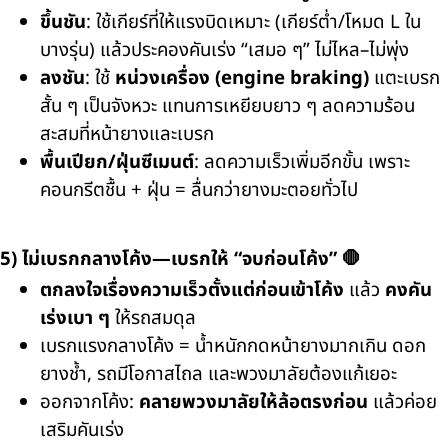
ขึ้นชัน
: ใช้เกียร์ที่ให้แรงบิดเหมาะ (เกียร์ต่ำ/โหมด L ใน
บางรุ่น) แล้วประคองคันเร่ง “เสมอ ๆ” ไม่ไหล–ไม่พุ่ง
ลงชัน
: ใช้
หน่วงเครื่อง (engine braking)
แตะเบรก
สั้น ๆ เป็นจังหวะ แทนการเหยียบยาว ๆ ลดความร้อน
สะสมที่หน้ายางและเบรก
พื้นเปียก/ฝุ่นซีเมนต์
: ลดความเร็วเพิ่มอีกขั้น เพราะ
คอนกรีตชื้น + ฝุ่น = ลื่นกว่ายางมะตอยทั่วไป
5) ไม่เบรกกลางโค้ง—เบรกให้ “จบก่อนโค้ง” 🛑
ตกลงใจเรื่องความเร็วตั้งแต่ก่อนเข้าโค้ง
แล้ว
คงคัน
เร่งเบา ๆ
ให้รถสมดุล
เบรกแรงกลางโค้ง = น้ำหนักกดหน้ายางมากเกิน ดอก
ยางช้ำ, รถมีโอกาสไถล และพวงมาลัยต้องแก้เยอะ
ออกจากโค้ง:
คลายพวงมาลัยให้ล้อตรงก่อน
แล้วค่อย
เสริมคันเร่ง