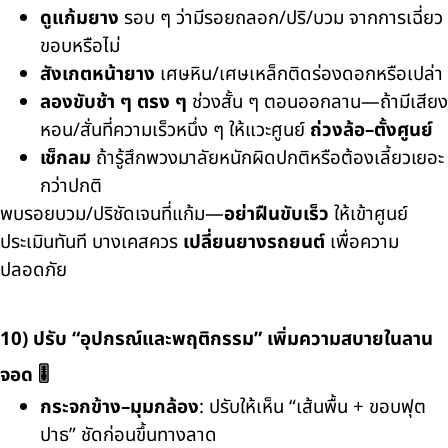
ดูแก้มยาง
รอบ ๆ ว่ามีรอยถลอก/ปริ/บวม จากการเฉี่ยว
ขอบหรือไม่
สังเกตหน้ายาง
เศษหิน/เศษเหล็กติดร่องดอกหรือเปล่า
ลองขับช้า ๆ ตรง ๆ
ช่วงสั้น ๆ ตอนออกลาน—ถ้ามีเสียง
หอน/สั่นที่ความเร็วหนึ่ง ๆ ให้แวะศูนย์
ถ่วงล้อ–ตั้งศูนย์
เช็กลม
ถ้ารู้สึกพวงมาลัยหนักผิดปกติหรือต้องเลี้ยวเยอะ
กว่าปกติ
พบรอยบวม/ปริชัดเจนที่แก้ม—
อย่าฝืนขับเร็ว
ให้เข้าศูนย์
ประเมินทันที บางเคสควร
เปลี่ยนยางรถยนต์
เพื่อความ
ปลอดภัย
10) ปรับ “อุปกรณ์และพฤติกรรม” เพิ่มความสบายในลาน
จอด 🎚️
กระจกข้าง–มุมกล้อง
: ปรับให้เห็น “เส้นพื้น + ขอบฟุต
ปาธ” ชัดก่อนขึ้นทางลาด