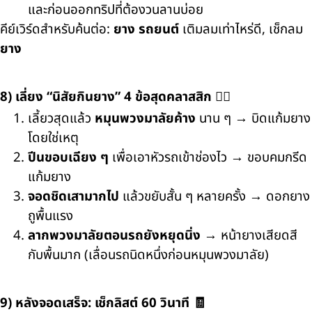
และก่อนออกทริปที่ต้องวนลานบ่อย
คีย์เวิร์ดสำหรับค้นต่อ:
ยาง รถยนต์
เติมลมเท่าไหร่ดี, เช็กลม
ยาง
8) เลี่ยง “นิสัยกินยาง” 4 ข้อสุดคลาสสิก 🙅‍♂️
เลี้ยวสุดแล้ว
หมุนพวงมาลัยค้าง
นาน ๆ → บิดแก้มยาง
โดยใช่เหตุ
ปีนขอบเฉียง ๆ
เพื่อเอาหัวรถเข้าช่องไว → ขอบคมกรีด
แก้มยาง
จอดชิดเสามากไป
แล้วขยับสั้น ๆ หลายครั้ง → ดอกยาง
ถูพื้นแรง
ลากพวงมาลัยตอนรถยังหยุดนิ่ง
→ หน้ายางเสียดสี
กับพื้นมาก (เลื่อนรถนิดหนึ่งก่อนหมุนพวงมาลัย)
9) หลังจอดเสร็จ: เช็กลิสต์ 60 วินาที 🧾