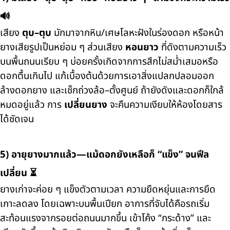
🔊
เสียง
ตุบ–ตุบ
มักมาจากหิน/เศษโลหะฝังในร่องดอก หรือหน้า
ยางเสียรูปเป็นหย่อม ๆ ส่วนเสียง
หอนยาว
ที่ดังตามความเร็ว
บนพื้นถนนเรียบ ๆ บ่อยครั้งเกิดจากการสึกไม่สม่ำเสมอหรือ
ดอกตื้นเกินไป แก้เบื้องต้นด้วยการเอาสิ่งแปลกปลอมออก
ล้างดอกยาง และเช็กถ่วงล้อ–ตั้งศูนย์ ถ้ายังดังและดอกก็ใกล้
หมดอยู่แล้ว การ
เปลี่ยนยาง
จะคืนความเงียบให้ห้องโดยสาร
ได้ชัดเจน
5) อายุยางมากแล้ว—แม้ดอกยังเหลือก็ “แข็ง” จนฟีล
เปลี่ยน ⏳
ยางเก่าจะค่อย ๆ แข็งตัวตามเวลา ความยืดหยุ่นและการยึด
เกาะลดลง โดยเฉพาะบนพื้นเปียก อาการที่จับได้คือรถเริ่ม
สะท้อนแรงจากรอยต่อถนนมากขึ้น เข้าโค้ง “กระด้าง” และ