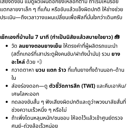
เสียงดังขึ้น แม้ดูผิวเผินดอกยังเหลือก็ตาม ถ้าเริ่มเห็นรอย
แตกลายงาเล็ก ๆ ที่แก้ม หรือขับแล้วแข็งผิดปกติ ให้ช่างช่วย
ประเมิน—ถึงเวลาวางแผนเปลี่ยนเพื่อฟีลที่มั่นใจกว่าเดิมครับ
เช็กเองที่บ้านใน 7 นาที (ทำเป็นนิสัยแล้วสบายใจยาว) 🧰
วัด
ลมยางตอนยางเย็น
ให้ตรงค่าที่ผู้ผลิตรถแนะนำ
(สติ๊กเกอร์ที่เสาประตูฝั่งคนขับ/ฝาถังน้ำมัน) รวม
ยาง
อะไหล่
ด้วย 💨
กวาดตาหา
บวม แตก ร้าว
ที่แก้มยางทั้งด้านนอก–ด้าน
ใน
ส่องร่องดอก—ดู
ตัวชี้วัดการสึก (TWI)
และคีบเอาหิน/
เศษโลหะออก
ทดลองขับสั้น ๆ ฟังเสียงผิดปกติและดูว่าพวงมาลัยสั่นที่
ช่วงความเร็วหนึ่ง ๆ หรือไม่
ถ้าเพิ่งโดนหลุมหนัก/ชนขอบ ให้จดไว้แล้วเข้าศูนย์ตรวจ
ศูนย์–ถ่วงล้อเร็วหน่อย