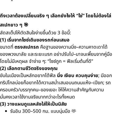
ถึงเวลาต้องเปลี่ยนจริง ๆ เลือกยังไงให้ “ใช่” โดยไม่ต้องไล่
สเปกยาว ๆ 🎯
ลัดสเต็ปให้ตัดสินใจง่ายขึ้นด้วย 3 ข้อนี้:
(1) เริ่มจากไซซ์เดิมของรถก่อนเสมอ
ขนาดที่
ตรงสเปกรถ
คือฐานของความนิ่ง–ความคาดเดาได้
ของพวงมาลัย และระยะเบรก อย่าปรับไป–มาจนเพี้ยนจากคู่มือ
โดยไม่มีเหตุผล จำง่าย ๆ: “ไซซ์ถูก = ฟีลเริ่มต้นที่ดี”
(2) เลือกตามชีวิตจริงของคุณ
ขับในเมืองเป็นหลักอยากได้ฟีล
นิ่ง เงียบ ควบคุมง่าย
; มีออก
ทริปไกลบ่อยก็อยากได้ความสม่ำเสมอบนถนนแห้ง–เปียก; รถ
ครอบครัว/บรรทุกคน–ของเยอะ ให้ให้ความสำคัญกับความ
มั่นคงเวลาใช้งานจริงมากกว่าอะไรทั้งหมด
(3) วางแผนดูแลหลังใส่ให้เป็นนิสัย
รันอิน 300–500 กม. แบบนุ่มมือ 🫶