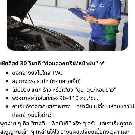
เช็กลิสต์ 30 วินาที “ก่อนออกทริป/หน้าฝน” ✅
ดอกยางยังไม่ใกล้ TWI
ลมยางตรงสเปก (ตอนยางเย็น)
ไม่มีบวม แตก ร้าว หรือเสียง “ตุบ–ตุบ/หอนยาว”
พวงมาลัยไม่สั่นที่ช่วง 90–110 กม./ชม.
ถ้าเริ่มกังวลใจกับสภาพยาง—อย่าฝืน เปลี่ยนให้จบแล้วไป
ต่ออย่างมั่นใจดีกว่า
พูดง่าย ๆ คือ “ยางดี = ฟีลขับดี” จริง ๆ ครับ แค่เราเริ่มดูจาก
สัญญาณเล็ก ๆ เหล่านี้ให้ไว วางแผนเปลี่ยนเมื่อถึงเวลา และ