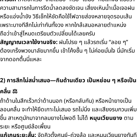
ความสามารถในการรีดน้ำลดลงชัดเจน เสี่ยงเหินน้ำเมื่อเจอฝน
หรือแอ่งน้ำขัง วิธีเช็กให้ชัดคือใช้ไฟฉายส่องหลายจุดรอบเส้น
เพราะบางทีสึกไม่เท่ากันทั้งวง หากใกล้เสมอหลายตำแหน่ง
ถือว่าเข้าสู่โหมดเตรียมตัวเปลี่ยนได้เลยครับ
สัญญาณเวลาใช้งานจริง:
ฝนโปรย ๆ แล้วรถเริ่ม “ลอย ๆ”
ต้องเกร็งพวงมาลัยมากขึ้น เข้าโค้งชื้น ๆ ไม่ค่อยมั่นใจ นี่มักเริ่ม
จากดอกตื้นนี่แหละ
2) การสึกไม่สม่ำเสมอ—กินด้านเดียว เป็นหย่อม ๆ หรือเป็น
คลื่น ⚖️
ถ้าด้านในสึกเร็วกว่าด้านนอก (หรือกลับกัน) หรือหน้ายางเป็น
ลอนคลื่น จะทำให้ยึดเกาะไม่เสมอ รถไม่นิ่ง และเสียงรบกวนเพิ่ม
ขึ้น สาเหตุมักมาจากลมยางไม่พอดี ไม่ได้
หมุนเวียนยาง
ตาม
ระยะ หรือศูนย์ล้อเพี้ยน
แก้เกมระยะสั้น:
จัดคิวตั้งศูนย์–ถ่วงล้อ และหมุนเวียนยางทันที