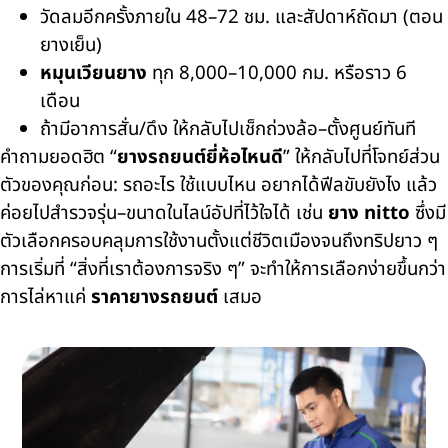
วัดลมอีกครั้งภายใน 48–72 ชม. และสัปดาห์ถัดมา (ตอน
ยางเย็น)
หมุนเวียนยาง
ทุก 8,000–10,000 กม. หรือราว 6
เดือน
ถ้ามีอาการสั่น/ดึง ให้กลับไปเช็กถ่วงล้อ–ตั้งศูนย์ทันที
คำถามยอดฮิต “
ยางรถยนต์ยี่ห้อไหนดี
” ให้กลับไปที่โจทย์ส่วน
ตัวของคุณก่อน: รถอะไร ใช้แบบไหน อยากได้ฟีลขับยังไง แล้ว
ค่อยไปสำรวจรุ่น–ขนาดในไลน์อัปที่ไว้ใจได้ เช่น
ยาง nitto
ซึ่งมี
ตัวเลือกครอบคลุมการใช้งานตั้งแต่ชีวิตเมืองจนถึงทริปยาว ๆ
การเริ่มที่ “สิ่งที่เราต้องการจริง ๆ” จะทำให้การเลือกง่ายขึ้นกว่า
การไล่หาแค่
ราคายางรถยนต์
เสมอ