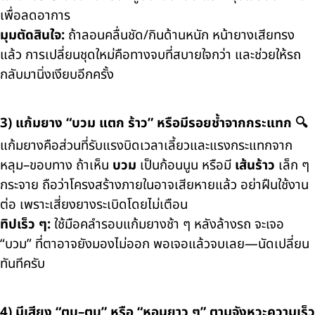
เพื่อลดอาการ
มุมตัดสินใจ:
ถ้าลอนคลื่นชัด/กินด้านหนัก หน้ายางเสียทรง
แล้ว การเปลี่ยนชุดใหม่คือทางจบที่สบายใจกว่า และช่วยให้รถ
กลับมานิ่งเงียบอีกครั้ง
3) แก้มยาง “บวม แตก ร้าว” หรือมีรอยช้ำจากกระแทก 🔍
แก้มยางคือส่วนที่รับแรงบิดเวลาเลี้ยวและแรงกระแทกจาก
หลุม–ขอบทาง ถ้าเห็น
บวม
เป็นก้อนนูน หรือมี
เส้นร้าว
เล็ก ๆ
กระจาย ถือว่าโครงสร้างภายในอาจเสียหายแล้ว อย่าฝืนใช้งาน
ต่อ เพราะเสี่ยงยางระเบิดโดยไม่เตือน
ทิปเร็ว ๆ:
ใช้มือคลำรอบแก้มยางช้า ๆ หลังล้างรถ จะเจอ
“บวม” ที่ตาอาจยังมองไม่ออก พอเจอแล้วจบเลย—นัดเปลี่ยน
ทันทีครับ
4) มีเสียง “ตุบ–ตุบ” หรือ “หอนยาว ๆ” ตามจังหวะความเร็ว