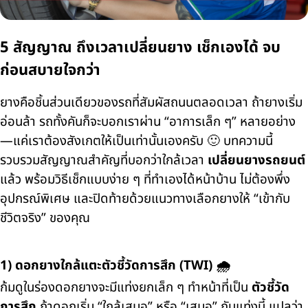
5 สัญญาณ ถึงเวลาเปลี่ยนยาง เช็กเองได้ จบ
ก่อนสบายใจกว่า
ยางคือชิ้นส่วนเดียวของรถที่สัมผัสถนนตลอดเวลา ถ้ายางเริ่ม
อ่อนล้า รถทั้งคันก็จะบอกเราผ่าน “อาการเล็ก ๆ” หลายอย่าง
—แค่เราต้องสังเกตให้เป็นเท่านั้นเองครับ 🙂 บทความนี้
รวบรวมสัญญาณสำคัญที่บอกว่าใกล้เวลา
เปลี่ยนยางรถยนต์
แล้ว พร้อมวิธีเช็กแบบง่าย ๆ ที่ทำเองได้หน้าบ้าน ไม่ต้องพึ่ง
อุปกรณ์พิเศษ และปิดท้ายด้วยแนวทางเลือกยางให้ “เข้ากับ
ชีวิตจริง” ของคุณ
1) ดอกยางใกล้แตะตัวชี้วัดการสึก (TWI) 🌧️
ก้มดูในร่องดอกยางจะมีแท่งยกเล็ก ๆ ทำหน้าที่เป็น
ตัวชี้วัด
การสึก
ถ้าดอกเริ่ม “ใกล้เสมอ” หรือ “เสมอ” กับแท่งนี้ แปลว่า