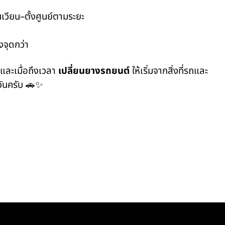
นเวียน–ตั้งศูนย์ตามระยะ
จุดกว่า
 และเมื่อถึงเวลา
เปลี่ยนยางรถยนต์
ให้เริ่มจากสิ่งที่รถและ
ุกวันครับ 🚗✨