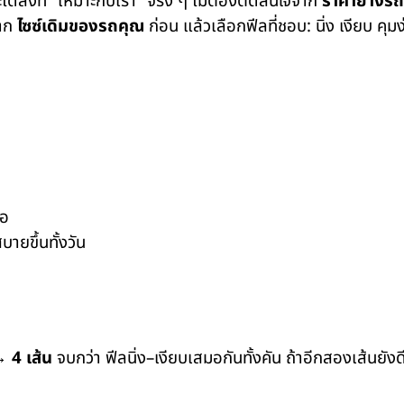
ได้สิ่งที่ “เหมาะกับเรา” จริง ๆ ไม่ต้องตัดสินใจจาก
ราคายางรถ
าก
ไซซ์เดิมของรถคุณ
ก่อน แล้วเลือกฟีลที่ชอบ: นิ่ง เงียบ คุ
้อ
บายขึ้นทั้งวัน
 →
4 เส้น
จบกว่า ฟีลนิ่ง–เงียบเสมอกันทั้งคัน ถ้าอีกสองเส้นยั