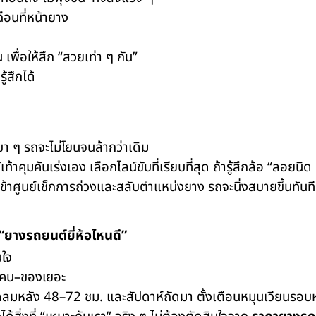
อนที่หน้ายาง
พื่อให้สึก “สวยเท่า ๆ กัน”
ู้สึกได้
า ๆ รถจะไม่โยนจนล้ากว่าเดิม
คุมคันเร่งเอง เลือกไลน์ขับที่เรียบที่สุด ถ้ารู้สึกล้อ “ลอยน
เข้าศูนย์เช็กการถ่วงและสลับตำแหน่งยาง รถจะนิ่งสบายขึ้นทันที
 “ยางรถยนต์ยี่ห้อไหนดี”
ใจ
กคน–ของเยอะ
ลมหลัง 48–72 ชม. และสัปดาห์ถัดมา ตั้งเตือนหมุนเวียนรอบห