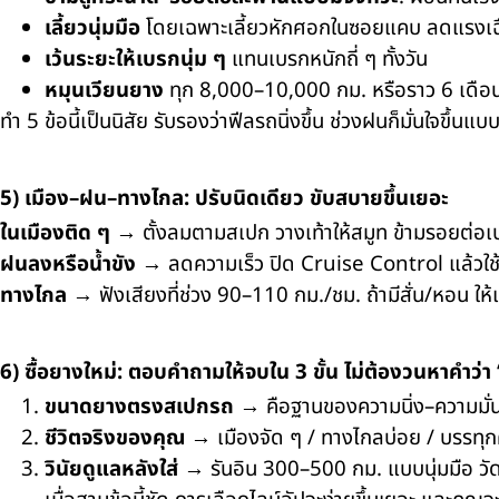
เลี้ยวนุ่มมือ
โดยเฉพาะเลี้ยวหักศอกในซอยแคบ ลดแรงเฉื
เว้นระยะให้เบรกนุ่ม ๆ
แทนเบรกหนักถี่ ๆ ทั้งวัน
หมุนเวียนยาง
ทุก 8,000–10,000 กม. หรือราว 6 เดือน เ
ทำ 5 ข้อนี้เป็นนิสัย รับรองว่าฟีลรถนิ่งขึ้น ช่วงฝนก็มั่นใจขึ้นแบบร
5) เมือง–ฝน–ทางไกล: ปรับนิดเดียว ขับสบายขึ้นเยอะ
ในเมืองติด ๆ
→ ตั้งลมตามสเปก วางเท้าให้สมูท ข้ามรอยต่อเบ
ฝนลงหรือน้ำขัง
→ ลดความเร็ว ปิด Cruise Control แล้วใช้เท้า
ทางไกล
→ ฟังเสียงที่ช่วง 90–110 กม./ชม. ถ้ามีสั่น/หอน ให้
6) ซื้อยางใหม่: ตอบคำถามให้จบใน 3 ขั้น ไม่ต้องวนหาคำว่า
ขนาดยางตรงสเปกรถ
→ คือฐานของความนิ่ง–ความมั่น
ชีวิตจริงของคุณ
→ เมืองจัด ๆ / ทางไกลบ่อย / บรรทุ
วินัยดูแลหลังใส่
→ รันอิน 300–500 กม. แบบนุ่มมือ วัด