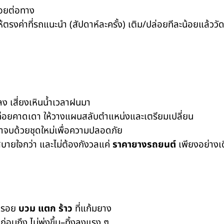
รอยต่อทาง
้ตรงค่าที่รถแนะนำ (สัปดาห์ละครั้ง) เติม/ปล่อยทีละน้อยแล้ววัด
ลง เสี่ยงเหินน้ำเวลาฝนมา
ม่ค่อยคาดเดา ให้วางแผนสลับตำแหน่งและเตรียมเปลี่ยน
จบด้วยชุดใหม่เพื่อความปลอดภัย
สบายใจกว่า และไม่ต้องกังวลแค่
ราคายางรถยนต์
เพียงอย่าง
ึงรอย
บวม แตก ร้าว
ที่แก้มยาง
งก่อนถึง ไม่พุ่งขึ้น–ทิ้งลงแรง ๆ