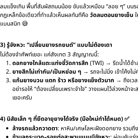
ลมแข็งเกิน พื้นที่สัมผัสถนนน้อย ขับแล้วเหมือน “ลอย ๆ” บน
กฎเหล็กข้อเดียวที่ทำแล้วเห็นผลทันทีคือ
วัดลมตอนยางเย็น
ให
แบนสนิท 😅
3) รู้จังหวะ “เปลี่ยนยางรถยนต์” แบบไม่ต้องเดา
ไม่ต้องจำศัพท์เยอะ แค่สังเกต 3 สัญญาณนี้:
ดอกยางใกล้แตะแท่งชี้วัดการสึก
(TWI) → รีดน้ำได้ช้า
ยางสึกไม่เท่ากัน/เป็นหย่อม ๆ
→ รถจะไม่นิ่ง เข้าโค้งไ
แก้มยางบวม แตก ร้าว หรือยางแข็งตัวมาก
→ ถึงเวลา
อย่ารอให้ “ต้องเปลี่ยนเพราะจำใจ” วางแผนไว้ล่วงหน้าจะ
เยอะครับ
4) นิสัยเล็ก ๆ ที่ยืดอายุยางได้จริง (มือใหม่ทำได้หมด) ✅
ล้างรถแล้วกวาดตา
: หาหิน/เศษโลหะฝังดอกยาง รวมถ
ข้ามลูกระนาด–รอยต่อสะพานแบบมีจังหวะ
: ผ่อนคันเร่