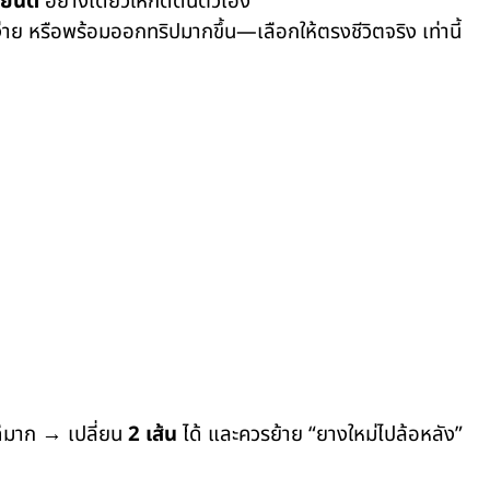
ยนต์
อย่างเดียวให้กดดันตัวเอง
มง่าย หรือพร้อมออกทริปมากขึ้น—เลือกให้ตรงชีวิตจริง เท่านี้
งดีมาก → เปลี่ยน
2 เส้น
ได้ และควรย้าย “ยางใหม่ไปล้อหลัง”