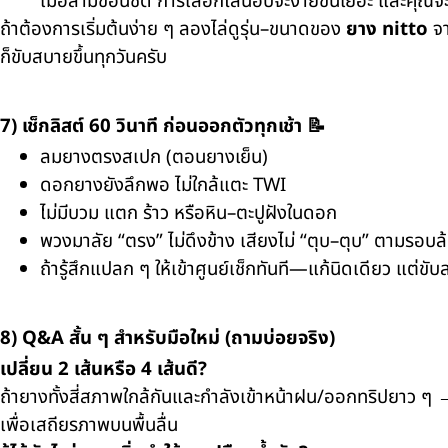
เมื่อสามข้อนี้ชัด การเลือกไลน์อัปจะง่ายขึ้นเยอะ และคุณจะ
ถ้าต้องการเริ่มต้นง่าย ๆ ลองไล่ดูรุ่น–ขนาดของ
ยาง nitto
จ
ก็ขับสบายขึ้นทุกวันครับ
7) เช็กลิสต์ 60 วินาที ก่อนออกตัวทุกเช้า 📝
ลมยางตรงสเปก (ตอนยางเย็น)
ดอกยางยังลึกพอ ไม่ใกล้แตะ TWI
ไม่มีบวม แตก ร้าว หรือหิน–ตะปูฝังในดอก
พวงมาลัย “ตรง” ไม่ดึงข้าง เสียงไม่ “ตุบ–ตุบ” ตามรอบล
ถ้ารู้สึกแปลก ๆ ให้เข้าศูนย์เช็กทันที—แก้นิดเดียว แต่ขับส
8) Q&A สั้น ๆ สำหรับมือใหม่ (ถามบ่อยจริง)
เปลี่ยน 2 เส้นหรือ 4 เส้นดี?
ถ้ายางทั้งสี่สภาพใกล้กันและกำลังเข้าหน้าฝน/ออกทริปยาว ๆ
เพื่อเสถียรภาพบนพื้นลื่น