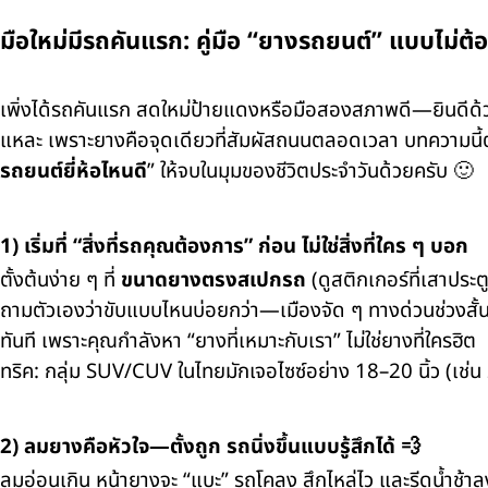
มือใหม่มีรถคันแรก: คู่มือ “ยางรถยนต์” แบบไม่ต้
เพิ่งได้รถคันแรก สดใหม่ป้ายแดงหรือมือสองสภาพดี—ยินดีด้วยครั
แหละ เพราะยางคือจุดเดียวที่สัมผัสถนนตลอดเวลา บทความนี้ตั
รถยนต์ยี่ห้อไหนดี
” ให้จบในมุมของชีวิตประจำวันด้วยครับ 🙂
1) เริ่มที่ “สิ่งที่รถคุณต้องการ” ก่อน ไม่ใช่สิ่งที่ใคร ๆ บอก
ตั้งต้นง่าย ๆ ที่
ขนาดยางตรงสเปกรถ
(ดูสติกเกอร์ที่เสาปร
ถามตัวเองว่าขับแบบไหนบ่อยกว่า—เมืองจัด ๆ ทางด่วนช่วงสั้น
ทันที เพราะคุณกำลังหา “ยางที่เหมาะกับเรา” ไม่ใช่ยางที่ใครฮิต
ทริค: กลุ่ม SUV/CUV ในไทยมักเจอไซซ์อย่าง 18–20 นิ้ว (เ
2) ลมยางคือหัวใจ—ตั้งถูก รถนิ่งขึ้นแบบรู้สึกได้ 💨
ลมอ่อนเกิน หน้ายางจะ “แบะ” รถโคลง สึกไหล่ไว และรีดน้ำช้าล