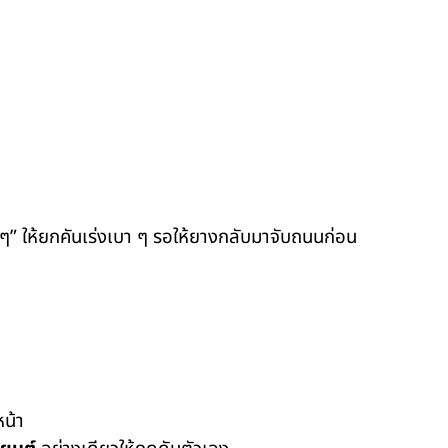
ิด ๆ” ให้ยกคันเร่งเบา ๆ รอให้ยางกลับมาจับถนนก่อน
น้า