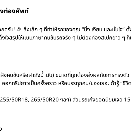
องท่องศัพท์
บ! 🎉 สิ่งเล็ก ๆ ที่ทำให้รถของคุณ “นิ่ง เงียบ และมั่นใจ” ตั้
้งใจสรุปให้แบบภาษาคนขับรถจริง ๆ ไม่ต้องท่องสเปกยาว ๆ ก็เ
ะตูฝั่งคนขับหรือฝาถังน้ำมัน) ขนาดที่ถูกต้องส่งผลกับการทร
 ออกทริปยาวเป็นครั้งคราว หรือบรรทุกคน/ของเยอะ ถ้ารู้ “ชีว
ช่น 255/50R18, 265/50R20 ฯลฯ) ส่วนรถเก๋งยอดนิยมเจอ 15–1
ง