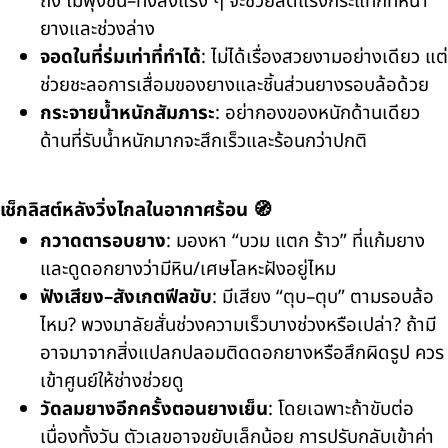
ถึง ไม่พุ่งขึ้น–ทิ้งลงแรง ๆ จะช่วยลดแรงกระแทกที่หน้า
ยางและช่วงล่าง
จอดในที่ร่มเท่าที่ทำได้
: ไม่ได้เรื่องสวยงามอย่างเดียว แต่
ช่วยชะลอการเสื่อมของยางและชิ้นส่วนยางรอบล้อด้วย
กระจายน้ำหนักสัมภาระ
: อย่ากองของหนักด้านเดียว
ด้านที่รับน้ำหนักมากจะสึกเร็วและร้อนกว่าปกติ
เช็กลิสต์หลังวิ่งไกลในอากาศร้อน 🧭
กวาดตารอบยาง
: มองหา “บวม แตก ร้าว” ที่แก้มยาง
และดูดอกยางว่ามีหิน/เศษโลหะฝังอยู่ไหม
ฟังเสียง–สังเกตฟีลขับ
: มีเสียง “ตุบ–ตุบ” ตามรอบล้อ
ไหม? พวงมาลัยสั่นช่วงความเร็วบางช่วงหรือเปล่า? ถ้ามี
อาจมาจากสิ่งแปลกปลอมติดดอกยางหรือสึกผิดรูป ควร
เข้าศูนย์ให้ช่างช่วยดู
วัดลมยางอีกครั้งตอนยางเย็น
: โดยเฉพาะถ้าขับต่อ
เนื่องทั้งวัน ตัวเลขอาจขยับเล็กน้อย การปรับกลับเข้าค่า