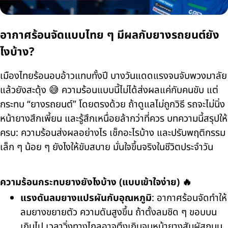
อากาศร้อนจัดแบบไทย ๆ มีผลกับยางรถยนต์ยัง
ไงบ้าง?
เมืองไทยร้อนอบอ้าวแทบทั้งปี บางวันแดดแรงจนจับพวงมาลัย
แล้วยังสะดุ้ง 😅 ความร้อนแบบนี้ไม่ได้ส่งผลแค่กับคนขับ แต่
กระทบ “ยางรถยนต์” โดยตรงด้วย ถ้าดูแลไม่ถูกวิธี รถจะไม่นิ่ง
หน้ายางสึกเพี้ยน และรู้สึกเหนื่อยล้ากว่าที่ควร บทความนี้สรุปให้
ครบ: ความร้อนส่งผลอย่างไร เช็กอะไรบ้าง และปรับพฤติกรรม
เล็ก ๆ น้อย ๆ ยังไงให้ขับสบาย มั่นใจขึ้นจริงในชีวิตประจำวัน
ความร้อนกระทบยางยังไงบ้าง (แบบเข้าใจง่าย) 🔥
แรงดันลมยางแปรผันกับอุณหภูมิ
: อากาศร้อนจัดทำให้
ลมยางขยายตัว ความดันสูงขึ้น ถ้าตั้งลมชิด ๆ ขอบบน
เกินไป เวลาวิ่งทางไกลอาจตึงเกินจนหน้ายางสัมผัสถนน