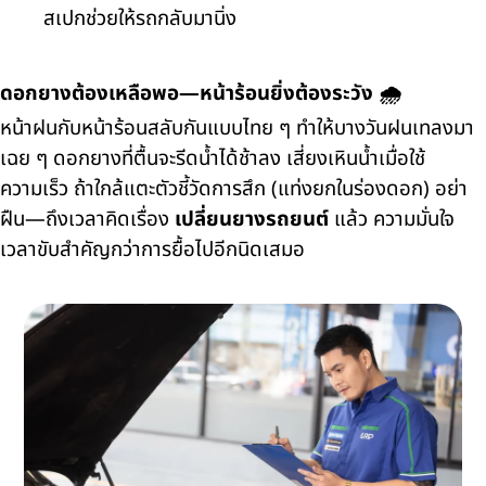
สเปกช่วยให้รถกลับมานิ่ง
ดอกยางต้องเหลือพอ—หน้าร้อนยิ่งต้องระวัง 🌧️
หน้าฝนกับหน้าร้อนสลับกันแบบไทย ๆ ทำให้บางวันฝนเทลงมา
เฉย ๆ ดอกยางที่ตื้นจะรีดน้ำได้ช้าลง เสี่ยงเหินน้ำเมื่อใช้
ความเร็ว ถ้าใกล้แตะตัวชี้วัดการสึก (แท่งยกในร่องดอก) อย่า
ฝืน—ถึงเวลาคิดเรื่อง
เปลี่ยนยางรถยนต์
แล้ว ความมั่นใจ
เวลาขับสำคัญกว่าการยื้อไปอีกนิดเสมอ