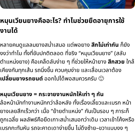
หมุนเวียนยางคืออะไร? ทำไมช่วยยืดอายุการใช้
งานได้
หลายคนดูแลลมยางสม่ำเสมอ แต่พอยาง
สึกไม่เท่ากัน
ก็ยัง
งงว่าทำไม ทั้งที่ขับปกติตลอด ที่จริง “หมุนเวียนยาง” (สลับ
ตำแหน่งยาง) คือเคล็ดลับง่าย ๆ ที่ช่วยให้หน้ายาง
สึกสวย
ใกล้
เคียงกันทุกเส้น รถนิ่งขึ้น ควบคุมง่าย และเลื่อนเวลาต้อง
เปลี่ยนยางรถยนต์
ออกไปได้พอสมควรครับ 🙂
หมุนเวียนยาง = กระจายงานหนักให้เท่า ๆ กัน
ล้อหน้ามักทำงานหนักกว่าล้อหลัง ทั้งเรื่องเลี้ยวและเบรก หน้า
ยางเลยสึกเร็วกว่า เมื่อ “ย้ายตำแหน่ง” กันเป็นรอบ ๆ ภาระก็
ถูกเฉลี่ย ผลลัพธ์คือยึดเกาะสม่ำเสมอกว่าเดิม เวลาเข้าโค้งหรือ
เบรกกะทันหัน รถจะคาดเดาง่ายขึ้น ไม่ดึงซ้าย–ขวาแบบงง ๆ