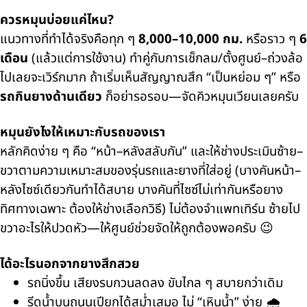
ควรหมุนบ่อยแค่ไหน?
แนวทางที่ทำได้จริงคือทุก ๆ
8,000–10,000 กม.
หรือราว ๆ
6
เดือน
(แล้วแต่การใช้งาน) ทำคู่กับการเช็กลม/ตั้งศูนย์–ถ่วงล้อ
ไปเลยจะเวิร์กมาก ถ้าเริ่มเห็นสัญญาณสึก “เป็นหย่อม ๆ” หรือ
รถกินยางด้านเดียว
ก็อย่ารอรอบ—จัดคิวหมุนเวียนเลยครับ
หมุนยังไงให้เหมาะกับรถของเรา
หลักคิดง่าย ๆ คือ “หน้า–หลังสลับกัน” และให้ช่างประเมินซ้าย–
ขวาตามความเหมาะสมของรุ่นรถและยางที่ใส่อยู่ (บางคันหน้า–
หลังไซซ์เดียวกันทำได้สบาย บางคันที่ไซซ์ไม่เท่ากันหรือยาง
ทิศทางเฉพาะ ต้องให้ช่างเลือกวิธี) ไม่ต้องจำแพทเทิร์น ซ้ายไป
ขวาอะไรให้ปวดหัว—ให้ศูนย์ช่วยจัดให้ถูกต้องพอครับ 😉
ได้อะไรนอกจากยางสึกสวย
รถนิ่งขึ้น เสียงรบกวนลดลง ขับไกล ๆ สบายกว่าเดิม
รีดน้ำบนถนนเปียกได้สม่ำเสมอ ไม่ “เหินน้ำ” ง่าย 🌧️