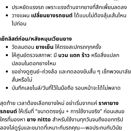
ประหยัดแรงรถ เพราะแรงต้านจากยางที่สึกเพี้ยนลดลง
วางแผน
เปลี่ยนยางรถยนต์
ได้แบบไม่ต้องลุ้นเส้นไหน
ไปก่อน
เช็กลิสต์ก่อน/หลังหมุนเวียนยาง
วัดลมตอน
ยางเย็น
ให้ตรงสเปกรถทุกครั้ง
ให้ศูนย์ตรวจสภาพ: มี
บวม แตก ร้าว
หรือสิ่งแปลก
ปลอมในดอกยางไหม
ขอช่างดูศูนย์–ถ่วงล้อ และทดลองขับสั้น ๆ เช็กพวงมาลัย
สั่นหรือไม่
บันทึกเลขไมล์/วันที่ไว้ในมือถือ รอบหน้าจะได้ไม่พลาด
สุดท้าย เวลาต้องเลือกยางใหม่ อย่าเริ่มจากแค่
ราคายาง
รถยนต์
ให้เริ่มที่ “ขนาดตรงรุ่น + การใช้งานจริง” ก่อนเสมอ
ใครที่มองหา
ยาง nitto
สำหรับใช้งานทุกวันจนถึงออกทริป
ลองไล่ดูรุ่นและขนาดที่เหมาะกับรถคุณ—พอประกบกับวินัย