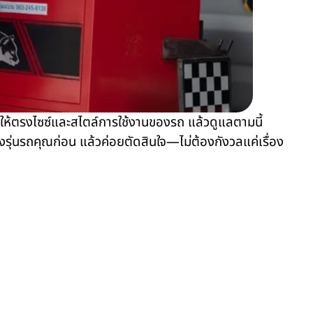
ยางให้ตรงไซซ์และสไตล์การใช้งานของรถ แล้วดูแลตามนี้
งรุ่นรถคุณก่อน แล้วค่อยตัดสินใจ—ไม่ต้องกังวลแค่เรื่อง