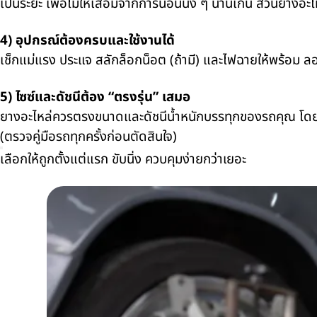
เป็นระยะ เพื่อไม่ให้เสื่อมจากการนอนนิ่ง ๆ นานเกิน ส่วนยางอะไ
4) อุปกรณ์ต้องครบและใช้งานได้
เช็กแม่แรง ประแจ สลักล็อกน็อต (ถ้ามี) และไฟฉายให้พร้อม ลอง
5) ไซซ์และดัชนีต้อง “ตรงรุ่น” เสมอ
ยางอะไหล่ควรตรงขนาดและดัชนีน้ำหนักบรรทุกของรถคุณ โดย
(ตรวจคู่มือรถทุกครั้งก่อนตัดสินใจ)
เลือกให้ถูกตั้งแต่แรก ขับนิ่ง ควบคุมง่ายกว่าเยอะ