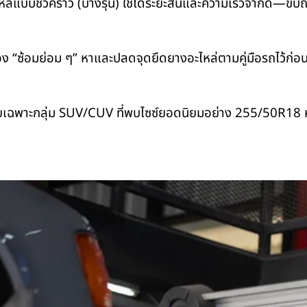
หล่แบบชั่วคราว (บางรุ่น) ใช้ได้ระยะสั้นและความเร็วจำกัด—ขับถ
 “ซ้อมย่อม ๆ” หาและปลดจุดยึดยางอะไหล่ตามคู่มือรถไว้ก่อน วั
เฉพาะกลุ่ม SUV/CUV ที่พบไซซ์ยอดนิยมอย่าง
255/50R18