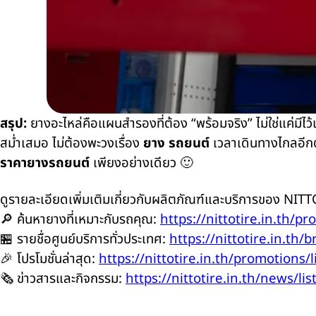
สรุป:
ยางอะไหล่คือแผนสำรองที่ต้อง “พร้อมจริง” ไม่ใช่แค่มีไว
สม่ำเสมอ ไม่ต้องพะวงเรื่อง
ยาง รถยนต์
เวลาเดินทางไกลอีกต่
ราคายางรถยนต์
เพียงอย่างเดียว 🙂
ดูรายละเอียดเพิ่มเติมเกี่ยวกับผลิตภัณฑ์และบริการของ NITTO 
🔎 ค้นหายางที่เหมาะกับรถคุณ:
https://nittotire.in.th/pr
🏪 รายชื่อศูนย์บริการทั่วประเทศ:
https://nittotire.in.th/b
🎉 โปรโมชั่นล่าสุด:
https://nittotire.in.th/promotions/l
🗞️ ข่าวสารและกิจกรรม:
https://nittotire.in.th/news/lis