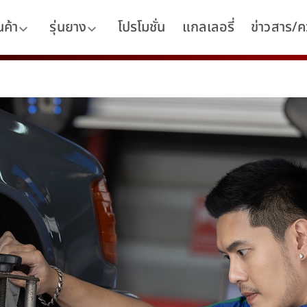
นค้า
รุ่นยาง
โปรโมชั่น
แกลเลอรี่
ข่าวสาร/คว