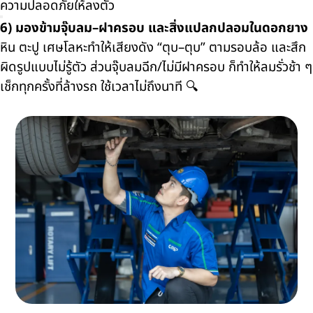
ความปลอดภัยให้ลงตัว
6) มองข้ามจุ๊บลม–ฝาครอบ และสิ่งแปลกปลอมในดอกยาง
หิน ตะปู เศษโลหะทำให้เสียงดัง “ตุบ–ตุบ” ตามรอบล้อ และสึก
ผิดรูปแบบไม่รู้ตัว ส่วนจุ๊บลมฉีก/ไม่มีฝาครอบ ก็ทำให้ลมรั่วช้า ๆ
เช็กทุกครั้งที่ล้างรถ ใช้เวลาไม่ถึงนาที 🔍