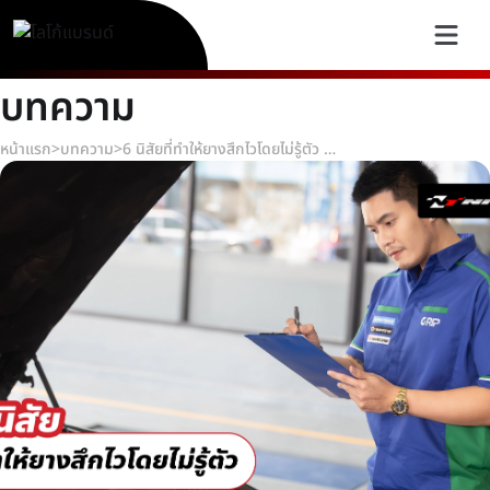
บทความ
หน้าแรก
>
บทความ
>
6 นิสัยที่ทำให้ยางสึกไวโดยไม่รู้ตัว 🛞😅