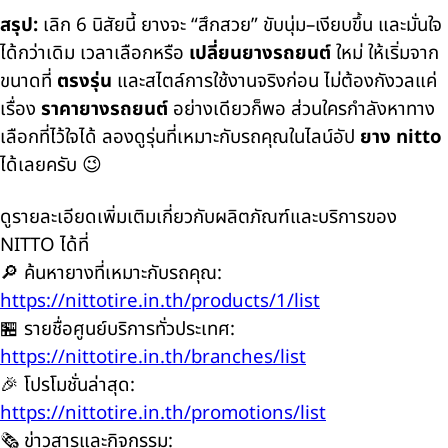
สรุป:
เลิก 6 นิสัยนี้ ยางจะ “สึกสวย” ขับนุ่ม–เงียบขึ้น และมั่นใจ
ได้กว่าเดิม เวลาเลือกหรือ
เปลี่ยนยางรถยนต์
ใหม่ ให้เริ่มจาก
ขนาดที่
ตรงรุ่น
และสไตล์การใช้งานจริงก่อน ไม่ต้องกังวลแค่
เรื่อง
ราคายางรถยนต์
อย่างเดียวก็พอ ส่วนใครกำลังหาทาง
เลือกที่ไว้ใจได้ ลองดูรุ่นที่เหมาะกับรถคุณในไลน์อัป
ยาง nitto
ได้เลยครับ 😉
ดูรายละเอียดเพิ่มเติมเกี่ยวกับผลิตภัณฑ์และบริการของ
NITTO ได้ที่
🔎 ค้นหายางที่เหมาะกับรถคุณ:
https://nittotire.in.th/products/1/list
🏪 รายชื่อศูนย์บริการทั่วประเทศ:
https://nittotire.in.th/branches/list
🎉 โปรโมชั่นล่าสุด:
https://nittotire.in.th/promotions/list
🗞️ ข่าวสารและกิจกรรม: