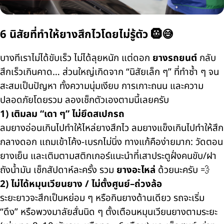
6 นิสัยที่ทำให้ยางสึกไวโดยไม่รู้ตัว 🛞😅
บางทีเราไม่ได้ขับเร็ว ไม่ได้ลุยหนัก แต่ดอก
ยางรถยนต์
กลับ
สึกเร็วเกินคาด… ส่วนใหญ่เกิดจาก “นิสัยเล็ก ๆ” ที่ทำซ้ำ ๆ จน
สะสมเป็นปัญหา ทั้งความนุ่มเงียบ การเกาะถนน และความ
ปลอดภัยโดยรวม ลองเช็กตัวเองตามนี้เลยครับ
1) เติมลม “เดา ๆ” ไม่ยึดสเปกรถ
ลมยางอ่อนเกินไปทำให้ไหล่ยางสึกไว ลมยางแข็งเกินไปทำให้สึก
กลางดอก แถมเข้าโค้ง-เบรกไม่นิ่ง ทางแก้คือง่ายมาก: วัดตอน
ยางเย็น และเติมตามสติกเกอร์แนะนำที่เสาประตูฝั่งคนขับ/ฝา
ถังน้ำมัน เช็กสัปดาห์ละครั้ง รวม
ยางอะไหล่
ด้วยนะครับ 💨
2) ไม่ได้หมุนเวียนยาง / ไม่ตั้งศูนย์–ถ่วงล้อ
ระยะยาวจะสึกเป็นหย่อม ๆ หรือกินยางด้านเดียว รถจะเริ่ม
“ดึง” หรือพวงมาลัยสั่นนิด ๆ ตั้งเตือนหมุนเวียนยางตามระยะ