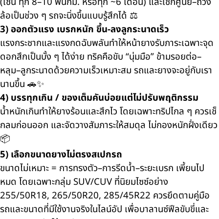
(เช่น ทุก 8–10 พันกม. หรือทุก ~6 เดือน) และเช็กศูนย์–ถ่วง
ล้อเป็นช่วง ๆ รถจะนิ่งขึ้นแบบรู้สึกได้ ⚖️
3) ออกตัวแรง เบรกหนัก ขึ้น-ลงลูกระนาดเร็ว
แรงกระชากและแรงกดฉับพลันทำให้หน้ายางรับภาระเฉพาะจุด
ดอกสึกเป็นบั้ง ๆ ได้ง่าย ทริคคือขับ “นุ่มมือ” ข้ามรอยต่อ–
หลุม–ลูกระนาดด้วยความเร็วเหมาะสม รถและยางจะอยู่กับเรา
นานขึ้น 🚗✨
4) บรรทุกเกิน / ของเต็มคันบ่อยแต่ไม่ปรับพฤติกรรม
น้ำหนักเกินทำให้ยางร้อนและสึกไว โดยเฉพาะทริปไกล ๆ ควรเช็
กลมก่อนออก และจัดวางสัมภาระให้สมดุล ไม่กองหนักฝั่งเดียว
📦
5) เลือกขนาดยางไม่ตรงสเปกรถ
ขนาดไม่เหมาะ = การทรงตัว–การรีดน้ำ–ระยะเบรก เพี้ยนไป
หมด โดยเฉพาะกลุ่ม SUV/CUV ที่นิยมไซซ์อย่าง
255/50R18, 265/50R20, 285/45R22
ควรยึดตามคู่มือ
รถและขนาดที่มีใช้งานจริงในไลน์อัป เพื่อบาลานซ์ฟีลขับขี่และ