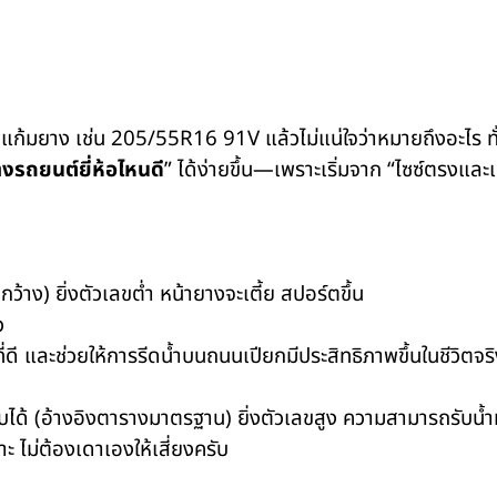
แก้มยาง เช่น
205/55R16 91V
แล้วไม่แน่ใจว่าหมายถึงอะไร ท
งรถยนต์ยี่ห้อไหนดี
”
ได้ง่ายขึ้น—เพราะเริ่มจาก “ไซซ์ตรงแล
ว้าง) ยิ่งตัวเลขต่ำ หน้ายางจะเตี้ย สปอร์ตขึ้น
ว
ี่ดี และช่วยให้การรีดน้ำบนถนนเปียกมีประสิทธิภาพขึ้นในชีวิตจร
ับได้ (อ้างอิงตารางมาตรฐาน) ยิ่งตัวเลขสูง ความสามารถรับน้ำห
าะ ไม่ต้องเดาเองให้เสี่ยงครับ