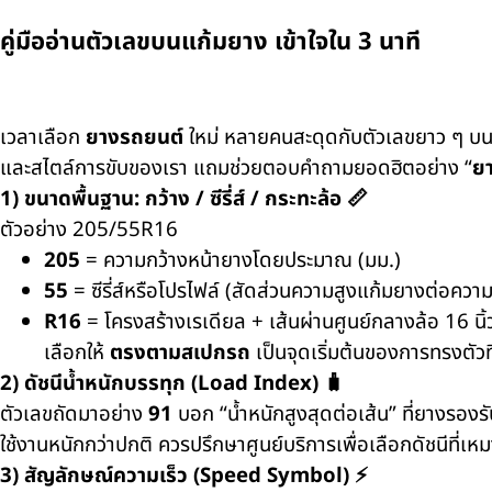
คู่มืออ่านตัวเลขบนแก้มยาง เข้าใจใน 3 นาที
เวลาเลือก
ยางรถยนต์
ใหม่ หลายคนสะดุดกับตัวเลขยาว ๆ บน
และสไตล์การขับของเรา แถมช่วยตอบคำถามยอดฮิตอย่าง “
ยา
1)
ขนาดพื้นฐาน: กว้าง / ซีรี่ส์ / กระทะล้อ
📏
ตัวอย่าง
205/55R16
205
=
ความกว้างหน้ายางโดยประมาณ (มม.)
55
=
ซีรี่ส์หรือโปรไฟล์ (สัดส่วนความสูงแก้มยางต่อความก
R16
=
โครงสร้างเรเดียล + เส้นผ่านศูนย์กลางล้อ
16
นิ้
เลือกให้
ตรงตามสเปกรถ
เป็นจุดเริ่มต้นของการทรงตัวท
2)
ดัชนีน้ำหนักบรรทุก (
Load Index)
🧳
ตัวเลขถัดมาอย่าง
91
บอก “น้ำหนักสูงสุดต่อเส้น” ที่ยางรองร
ใช้งานหนักกว่าปกติ ควรปรึกษาศูนย์บริการเพื่อเลือกดัชนีที่เหม
3)
สัญลักษณ์ความเร็ว (
Speed Symbol)
⚡