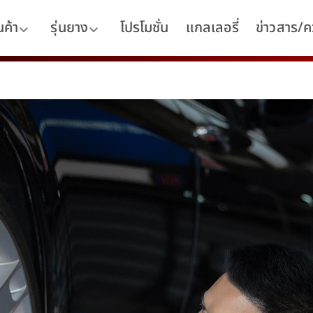
นค้า
รุ่นยาง
โปรโมชั่น
แกลเลอรี่
ข่าวสาร/คว