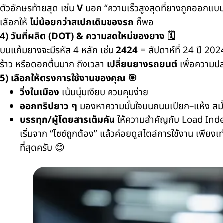
ตัวอักษรท้ายสุด เช่น
V
บอก “ความเร็วสูงสุดที่ยางถูกออกแบบ
เลือกให้
ไม่น้อยกว่าสเปกเดิมของรถ
ก็พอ
4)
วันที่ผลิต (
DOT) &
ความสดใหม่ของยาง
🗓️
บนแก้มยางจะมีรหัส
4
หลัก เช่น
2424
=
สัปดาห์ที่
24
ปี
202
ร้าว หรือดอกตื้นมาก ถึงเวลา
เปลี่ยนยางรถยนต์
เพื่อความป
5)
เลือกให้ตรงการใช้งานของคุณ
🎯
วิ่งในเมือง
เน้นนุ่มเงียบ ควบคุมง่าย
ออกทริปยาว ๆ
มองหาความมั่นใจบนถนนเปียก–แห้ง สม
บรรทุก/ผู้โดยสารเต็มคัน
ให้ความสำคัญกับ
Load Ind
เริ่มจาก “ไซซ์ถูกต้อง” แล้วค่อยดูสไตล์การใช้งาน เพียงเท่
ที่สุดครับ
😊