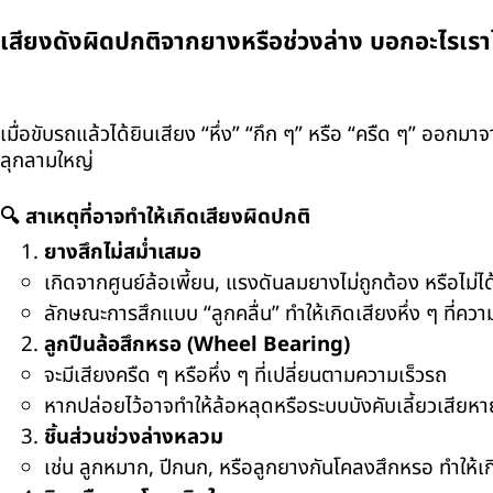
เสียงดังผิดปกติจากยางหรือช่วงล่าง บอกอะไรเราไ
เมื่อขับรถแล้วได้ยินเสียง “หึ่ง” “กึก ๆ” หรือ “ครืด ๆ” ออกมา
ลุกลามใหญ่
🔍
สาเหตุที่อาจทำให้เกิดเสียงผิดปกติ
ยางสึกไม่สม่ำเสมอ
เกิดจากศูนย์ล้อเพี้ยน
,
แรงดันลมยางไม่ถูกต้อง หรือไม่ไ
ลักษณะการสึกแบบ “ลูกคลื่น” ทำให้เกิดเสียงหึ่ง ๆ ที่ควา
ลูกปืนล้อสึกหรอ (
Wheel Bearing)
จะมีเสียงครืด ๆ หรือหึ่ง ๆ ที่เปลี่ยนตามความเร็วรถ
หากปล่อยไว้อาจทำให้ล้อหลุดหรือระบบบังคับเลี้ยวเสียหา
ชิ้นส่วนช่วงล่างหลวม
เช่น ลูกหมาก
,
ปีกนก
,
หรือลูกยางกันโคลงสึกหรอ ทำให้เก