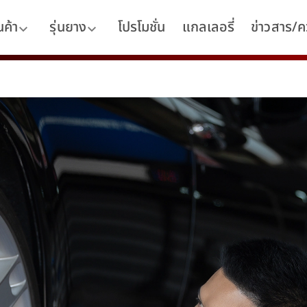
นค้า
รุ่นยาง
โปรโมชั่น
แกลเลอรี่
ข่าวสาร/คว