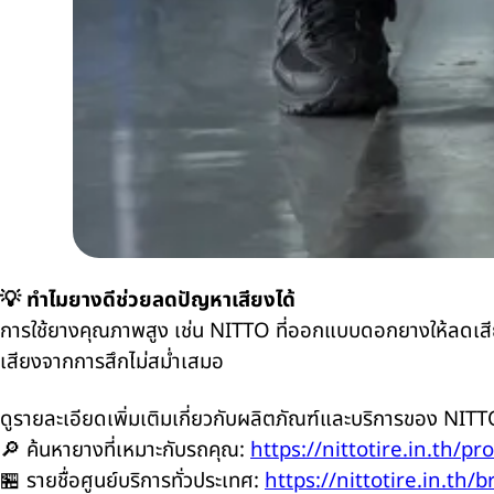
💡
ทำไมยางดีช่วยลดปัญหาเสียงได้
การใช้ยางคุณภาพสูง เช่น
NITTO
ที่ออกแบบดอกยางให้ลดเส
เสียงจากการสึกไม่สม่ำเสมอ
ดูรายละเอียดเพิ่มเติมเกี่ยวกับผลิตภัณฑ์และบริการของ
NIT
🔎
ค้นหายางที่เหมาะกับรถคุณ:
https://nittotire.in.th/pr
🏪
รายชื่อศูนย์บริการทั่วประเทศ:
https://nittotire.in.th/b