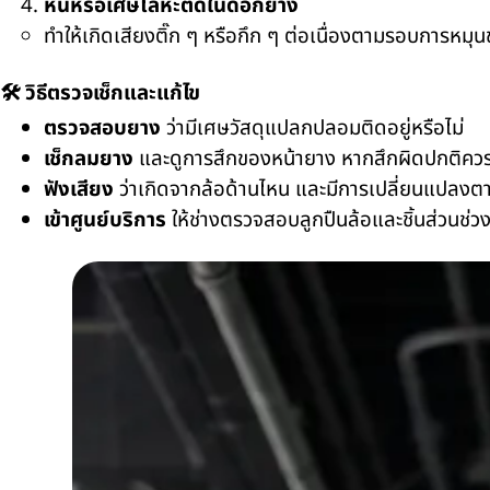
หินหรือเศษโลหะติดในดอกยาง
ทำให้เกิดเสียงติ๊ก ๆ หรือกึก ๆ ต่อเนื่องตามรอบการหมุ
🛠️
วิธีตรวจเช็กและแก้ไข
ตรวจสอบยาง
ว่ามีเศษวัสดุแปลกปลอมติดอยู่หรือไม่
เช็กลมยาง
และดูการสึกของหน้ายาง หากสึกผิดปกติควรต
ฟังเสียง
ว่าเกิดจากล้อด้านไหน และมีการเปลี่ยนแปลงตาม
เข้าศูนย์บริการ
ให้ช่างตรวจสอบลูกปืนล้อและชิ้นส่วนช่วง