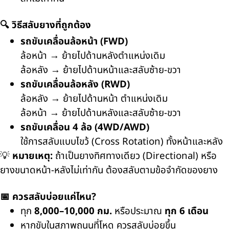
🔍
วิธีสลับยางที่ถูกต้อง
รถขับเคลื่อนล้อหน้า (
FWD)
ล้อหน้า
→
ย้ายไปด้านหลังตำแหน่งเดิม
ล้อหลัง
→
ย้ายไปด้านหน้าและสลับซ้าย
-
ขวา
รถขับเคลื่อนล้อหลัง (
RWD)
ล้อหลัง
→
ย้ายไปด้านหน้า
ตำแหน่งเดิม
ล้อหน้า
→
ย้ายไปด้านหลังและสลับซ้าย
-
ขวา
รถขับเคลื่อน
4
ล้อ (
4WD/AWD)
ใช้การสลับแบบไขว้ (
Cross Rotation)
ทั้งหน้าและหลัง
💡
หมายเหตุ:
ถ้าเป็นยางทิศทางเดียว (
Directional)
หรือ
ยางขนาดหน้า-หลังไม่เท่ากัน ต้องสลับตามข้อจำกัดของยาง
📅
ควรสลับบ่อยแค่ไหน
?
ทุก
8,000–10,000
กม.
หรือประมาณ
ทุก
6
เดือน
หากขับในสภาพถนนที่โหด ควรสลับบ่อยขึ้น