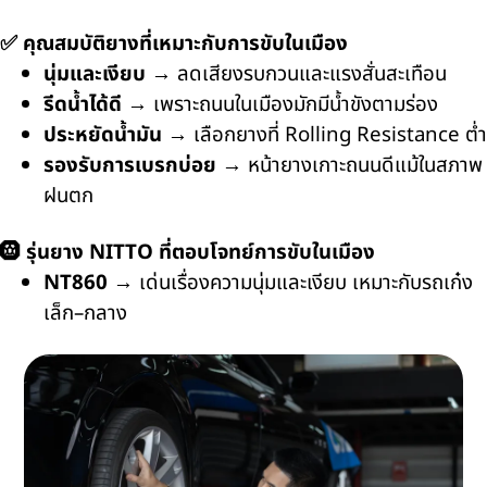
✅
คุณสมบัติยางที่เหมาะกับการขับในเมือง
นุ่มและเงียบ
→
ลดเสียงรบกวนและแรงสั่นสะเทือน
รีดน้ำได้ดี
→
เพราะถนนในเมืองมักมีน้ำขังตามร่อง
ประหยัดน้ำมัน
→
เลือกยางที่
Rolling Resistance
ต่ำ
รองรับการเบรกบ่อย
→
หน้ายางเกาะถนนดีแม้ในสภาพ
ฝนตก
🛞
รุ่นยาง
NITTO
ที่ตอบโจทย์การขับในเมือง
NT860
→
เด่นเรื่องความนุ่มและเงียบ เหมาะกับรถเก๋ง
เล็ก–กลาง