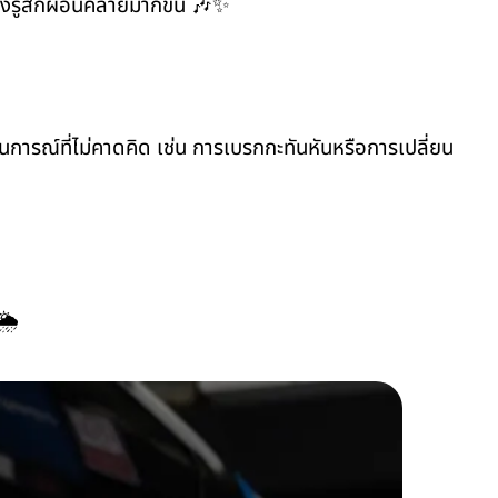
างรู้สึกผ่อนคลายมากขึ้น 🎶✨
านการณ์ที่ไม่คาดคิด เช่น การเบรกกะทันหันหรือการเปลี่ยน
🌦️