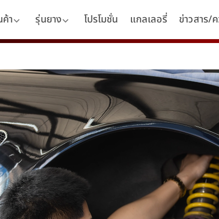
นค้า
รุ่นยาง
โปรโมชั่น
แกลเลอรี่
ข่าวสาร/คว