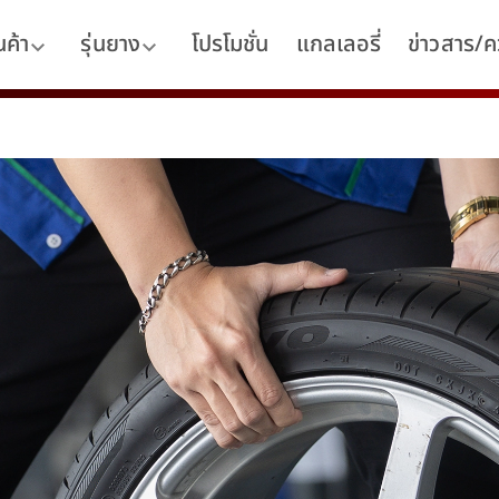
นค้า
รุ่นยาง
โปรโมชั่น
แกลเลอรี่
ข่าวสาร/คว