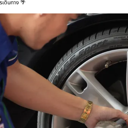
ารเดินทาง 🌴