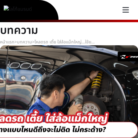
บทความ
หน้าแรก
>
บทความ
>
โหลดรถ เตี้ย ใส่ล้อแม็กใหญ่…ใช้ยางแบบไหนดีถึงจะไม่ติด ไม่กระด้าง?