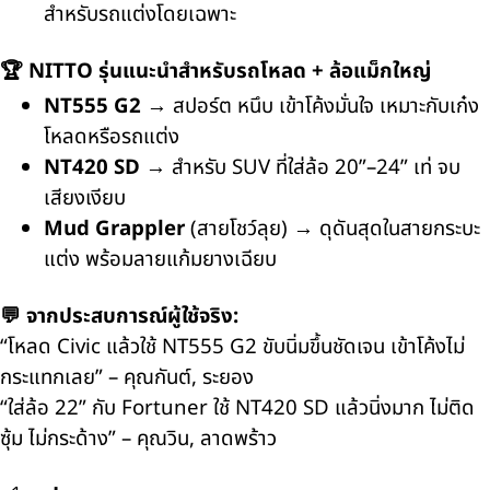
สำหรับรถแต่งโดยเฉพาะ
🏆 NITTO
รุ่นแนะนำสำหรับรถโหลด + ล้อแม็กใหญ่
NT555 G2
→
สปอร์ต หนึบ เข้าโค้งมั่นใจ เหมาะกับเก๋ง
โหลดหรือรถแต่ง
NT420 SD
→
สำหรับ
SUV
ที่ใส่ล้อ
20”–24”
เท่ จบ
เสียงเงียบ
Mud Grappler
(
สายโชว์ลุย)
→
ดุดันสุดในสายกระบะ
แต่ง
พร้อมลายแก้มยางเฉียบ
💬
จากประสบการณ์ผู้ใช้จริง:
“
โหลด
Civic
แล้วใช้
NT555 G2
ขับนิ่มขึ้นชัดเจน เข้าโค้งไม่
กระแทกเลย” – คุณกันต์
,
ระยอง
“
ใส่ล้อ
22”
กับ
Fortuner
ใช้
NT420 SD
แล้วนิ่งมาก ไม่ติด
ซุ้ม ไม่กระด้าง” – คุณวิน
,
ลาดพร้าว