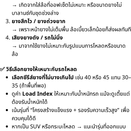
→
เกิดจากใส่ล้อที่ออฟเซ็ตไม่เหมาะ หรือขนาดยางไม่
บาลานซ์กับชุดช่วงล่าง
ยางสึกไว / ยางถ่วงยาก
→
เพราะหน้ายางไม่เต็มพื้น ล้อเบี้ยวเล็กน้อยก็ส่งผลทันที
เสียงยางดัง / รถไม่นิ่ง
→
มาจากใช้ยางไม่เหมาะกับรูปแบบการโหลดหรือขนาด
ล้อ
✅
วิธีเลือกยางให้เหมาะกับรถโหลด
เลือกซีรีส์ยางที่ไม่บางเกินไป
เช่น
40
หรือ
45
แทน
30–
35 (
ถ้าพื้นที่พอ)
ดูค่า
Load Index
ให้เหมาะกับน้ำหนักรถ แม้จะดูเตี้ยแต่
ต้องรับน้ำหนักได้
เน้นรุ่นที่ “โครงสร้างแข็งแรง + รองรับความเร็วสูง” เพื่อ
ควบคุมได้ดี
หากเป็น
SUV
หรือกระบะโหลด
→
แนะนำรุ่นที่ออกแบบ