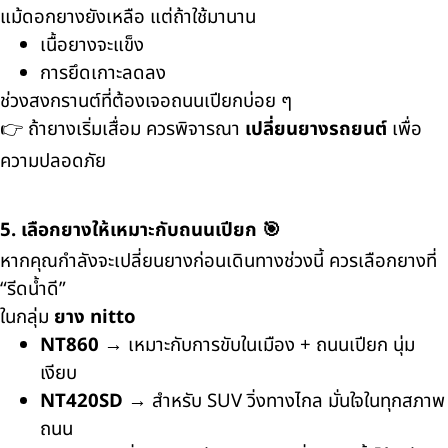
แม้ดอกยางยังเหลือ แต่ถ้าใช้มานาน
เนื้อยางจะแข็ง
การยึดเกาะลดลง
ช่วงสงกรานต์ที่ต้องเจอถนนเปียกบ่อย ๆ
👉 ถ้ายางเริ่มเสื่อม ควรพิจารณา
เปลี่ยนยางรถยนต์
เพื่อ
ความปลอดภัย
5. เลือกยางให้เหมาะกับถนนเปียก 🎯
หากคุณกำลังจะเปลี่ยนยางก่อนเดินทางช่วงนี้ ควรเลือกยางที่
“รีดน้ำดี”
ในกลุ่ม
ยาง nitto
NT860
→ เหมาะกับการขับในเมือง + ถนนเปียก นุ่ม
เงียบ
NT420SD
→ สำหรับ SUV วิ่งทางไกล มั่นใจในทุกสภาพ
ถนน