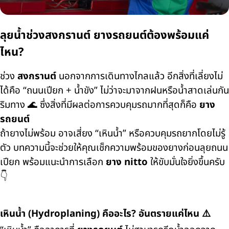
ลุยน้ำช่วงสงกรานต์ ยางรถยนต์ต้องพร้อมแค่
ไหน?
ช่วง
สงกรานต์
นอกจากการเดินทางไกลแล้ว อีกสิ่งที่เลี่ยงไม่
ได้คือ “ถนนเปียก + น้ำขัง” ไม่ว่าจะมาจากฝนหรือน้ำสาดเล่นกัน
ริมทาง 🌊 ซึ่งสิ่งที่มีผลต่อการควบคุมรถมากที่สุดก็คือ
ยาง
รถยนต์
ถ้ายางไม่พร้อม อาจเสี่ยง “เหินน้ำ” หรือควบคุมรถยากโดยไม่รู้
ตัว บทความนี้จะช่วยให้คุณเช็กความพร้อมของยางก่อนลุยถนน
เปียก พร้อมแนะนำการเลือก
ยาง nitto
ให้ขับมั่นใจยิ่งขึ้นครับ
👇
เหินน้ำ (Hydroplaning) คืออะไร? อันตรายแค่ไหน ⚠️