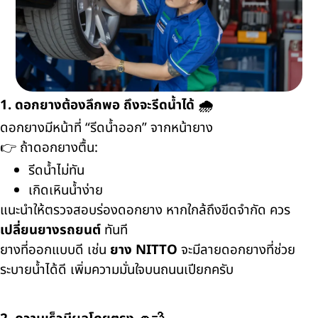
1. ดอกยางต้องลึกพอ ถึงจะรีดน้ำได้ 🌧️
ดอกยางมีหน้าที่ “รีดน้ำออก” จากหน้ายาง
👉 ถ้าดอกยางตื้น:
รีดน้ำไม่ทัน
เกิดเหินน้ำง่าย
แนะนำให้ตรวจสอบร่องดอกยาง หากใกล้ถึงขีดจำกัด ควร
เปลี่ยนยางรถยนต์
ทันที
ยางที่ออกแบบดี เช่น
ยาง NITTO
จะมีลายดอกยางที่ช่วย
ระบายน้ำได้ดี เพิ่มความมั่นใจบนถนนเปียกครับ