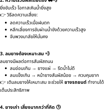
2. ความเร็วมีผลโดยตรง 🚗💨
ยิ่งขับเร็ว โอกาสเหินน้ำยิ่งสูง
👉 วิธีลดความเสี่ยง:
ลดความเร็วเมื่อฝนตก
หลีกเลี่ยงการขับผ่านน้ำขังด้วยความเร็วสูง
จับพวงมาลัยให้มั่นคง
3. ลมยางต้องเหมาะสม 💨
ลมยางมีผลต่อการสัมผัสถนน
ลมอ่อนเกิน → ยางแผ่ → รีดน้ำไม่ดี
ลมแข็งเกิน → หน้ายางสัมผัสน้อย → ควบคุมยาก
👉 เติมลมยางให้เหมาะสม จะช่วยให้
ยางรถยนต์
ทำงานได้
เต็มประสิทธิภาพ
4. ยางเก่า เสี่ยงมากกว่าที่คิด 🕒