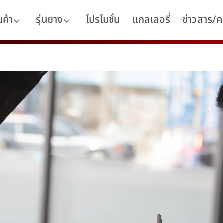
นค้า
รุ่นยาง
โปรโมชั่น
แกลเลอรี่
ข่าวสาร/คว