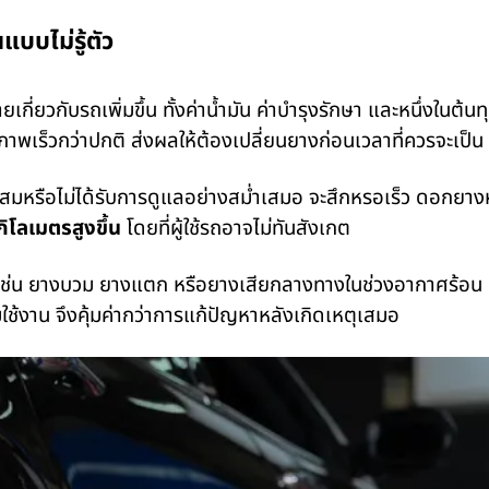
แบบไม่รู้ตัว
่ยวกับรถเพิ่มขึ้น ทั้งค่าน้ำมัน ค่าบำรุงรักษา และหนึ่งในต้นท
าพเร็วกว่าปกติ ส่งผลให้ต้องเปลี่ยนยางก่อนเวลาที่ควรจะเป็น
ะสมหรือไม่ได้รับการดูแลอย่างสม่ำเสมอ จะสึกหรอเร็ว ดอกยาง
กิโลเมตรสูงขึ้น
โดยที่ผู้ใช้รถอาจไม่ทันสังเกต
ช่น ยางบวม ยางแตก หรือยางเสียกลางทางในช่วงอากาศร้อน นอ
ใช้งาน จึงคุ้มค่ากว่าการแก้ปัญหาหลังเกิดเหตุเสมอ