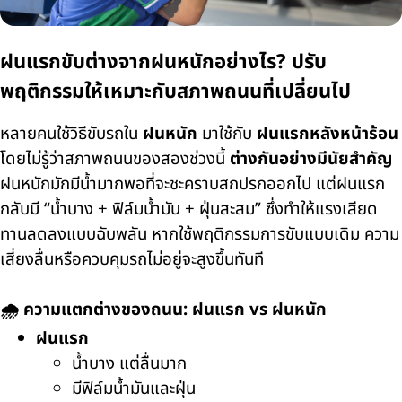
ฝนแรกขับต่างจากฝนหนักอย่างไร? ปรับ
พฤติกรรมให้เหมาะกับสภาพถนนที่เปลี่ยนไป
หลายคนใช้วิธีขับรถใน
ฝนหนัก
มาใช้กับ
ฝนแรกหลังหน้าร้อน
โดยไม่รู้ว่าสภาพถนนของสองช่วงนี้
ต่างกันอย่างมีนัยสำคัญ
ฝนหนักมักมีน้ำมากพอที่จะชะคราบสกปรกออกไป แต่ฝนแรก
กลับมี “น้ำบาง + ฟิล์มน้ำมัน + ฝุ่นสะสม” ซึ่งทำให้แรงเสียด
ทานลดลงแบบฉับพลัน หากใช้พฤติกรรมการขับแบบเดิม ความ
เสี่ยงลื่นหรือควบคุมรถไม่อยู่จะสูงขึ้นทันที
🌧️ ความแตกต่างของถนน: ฝนแรก vs ฝนหนัก
ฝนแรก
น้ำบาง แต่ลื่นมาก
มีฟิล์มน้ำมันและฝุ่น