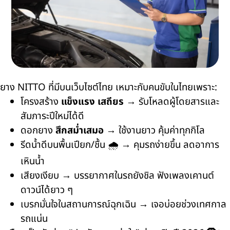
ยาง NITTO ที่มีบนเว็บไซต์ไทย เหมาะกับคนขับในไทยเพราะ:
โครงสร้าง
แข็งแรง เสถียร
→ รับโหลดผู้โดยสารและ
สัมภาระปีใหม่ได้ดี
ดอกยาง
สึกสม่ำเสมอ
→ ใช้งานยาว คุ้มค่าทุกกิโล
รีดน้ำดีบนพื้นเปียก/ชื้น 🌧️ → คุมรถง่ายขึ้น ลดอาการ
เหินน้ำ
เสียงเงียบ → บรรยากาศในรถยังชิล ฟังเพลงเคานต์
ดาวน์ได้ยาว ๆ
เบรกมั่นใจในสถานการณ์ฉุกเฉิน → เจอบ่อยช่วงเทศกาล
รถแน่น